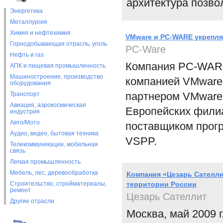
архитектура позво
Энергетика
Металлургия
Химия и нефтехимия
VMware и PC-WARE укрепля
Горнодобывающая отрасль, уголь
PC-Ware
Нефть и газ
Компания PC-WARE
АПК и пищевая промышленность
Машиностроение, производство
компанией VMware
оборудования
партнером VMware,
Транспорт
Авиация, аэрокосмическая
Европейских филиа
индустрия
Авто/Мото
поставщиком прог
Аудио, видео, бытовая техника
VSPP.
Телекоммуникации, мобильная
связь
Легкая промышленность
Мебель, лес, деревообработка
Компания «Цезарь Сателл
Строительство, стройматериалы,
территории России
ремонт
Цезарь Сателлит
Другие отрасли
Москва, май 2009 