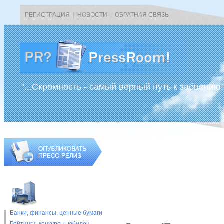
РЕГИСТРАЦИЯ
|
НОВОСТИ
|
ОБРАТНАЯ СВЯЗЬ
“...Скромность - самый верный путь к забвению!
Банки, финансы, ценные бумаги