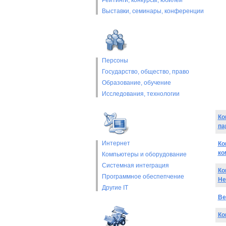
Рейтинги, конкурсы, юбилеи
Выставки, cеминары, конференции
Персоны
Государство, общество, право
Образование, обучение
Исследования, технологии
Ко
па
Интернет
Ко
ко
Компьютеры и оборудование
Системная интеграция
Ко
Программное обеспепчение
He
Другие IT
Be
Ко