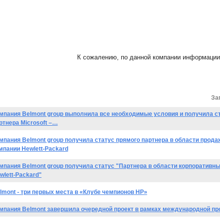
К сожалению, по данной компании информации 
За
мпания Belmont group выполнила все необходимые условия и получила с
ртнера Microsoft –…
мпания Belmont group получила статус прямого партнера в области прода
мпании Hewlett-Packard
мпания Belmont group получила статус "Партнера в области корпоративн
wlett-Packard"
lmont - три первых места в «Клубе чемпионов НР»
мпания Belmont завершила очередной проект в рамках международной п