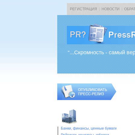
РЕГИСТРАЦИЯ
|
НОВОСТИ
|
ОБРА
“...Скромность - самый ве
Банки, финансы, ценные бумаги