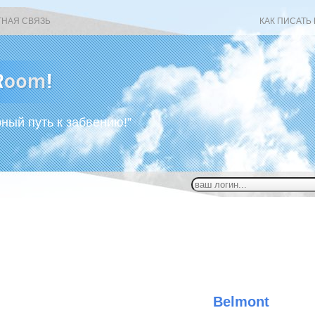
ТНАЯ СВЯЗЬ
КАК ПИСАТЬ
рный путь к забвению!”
Belmont