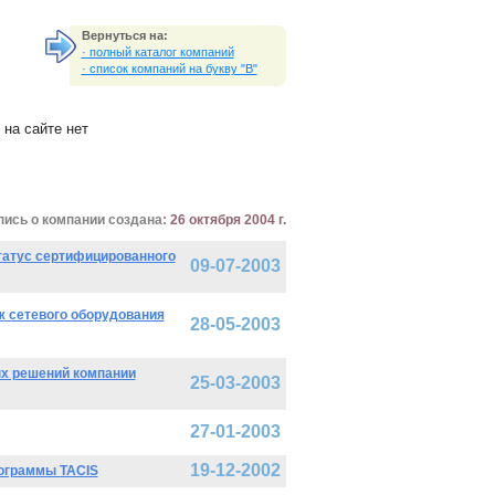
Вернуться на:
· полный каталог компаний
· список компаний на букву "B"
на сайте нет
пись о компании создана:
26 октября 2004 г.
татус сертифицированного
09-07-2003
ж сетевого оборудования
28-05-2003
ых решений компании
25-03-2003
27-01-2003
19-12-2002
рограммы TACIS