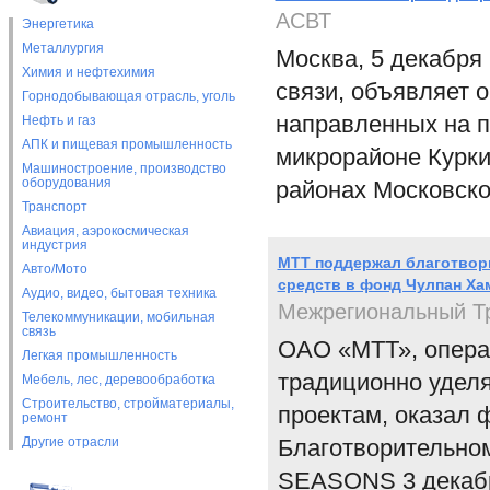
АСВТ
Энергетика
Металлургия
Москва, 5 декабря
Химия и нефтехимия
связи, объявляет 
Горнодобывающая отрасль, уголь
направленных на п
Нефть и газ
АПК и пищевая промышленность
микрорайоне Курки
Машиностроение, производство
оборудования
районах Московско
Транспорт
Авиация, аэрокосмическая
индустрия
МТТ поддержал благотвор
Авто/Мото
средств в фонд Чулпан Х
Аудио, видео, бытовая техника
Межрегиональный Т
Телекоммуникации, мобильная
связь
ОАО «МТТ», опера
Легкая промышленность
традиционно удел
Мебель, лес, деревообработка
Строительство, стройматериалы,
проектам, оказал 
ремонт
Другие отрасли
Благотворительно
SEASONS 3 декабря