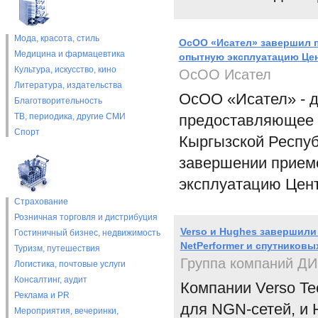
Мода, красота, стиль
ОсОО «Исател» завершил п
Медицина и фармацевтика
опытную эксплуатацию Це
Культура, искусство, кино
ОсОО Исател
Литература, издательства
ОсОО «Исател» - д
Благотворительность
ТВ, периодика, другие СМИ
предоставляющее 
Спорт
Кыргызской Респуб
завершении приемо
эксплуатацию Цент
Страхование
Розничная торговля и дистрибуция
Verso и Hughes завершил
Гостиничный бизнес, недвижимость
NetPerformer и спутниковы
Туризм, путешествия
Группа компаний Д
Логистика, почтовые услуги
Консалтинг, аудит
Компании Verso Te
Реклама и PR
для NGN-сетей, и 
Мероприятия, вечеринки,