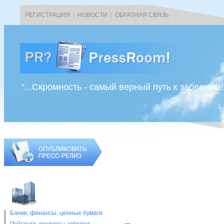
РЕГИСТРАЦИЯ
|
НОВОСТИ
|
ОБРАТНАЯ СВЯЗЬ
“...Скромность - самый верный путь к забвению!
Банки, финансы, ценные бумаги