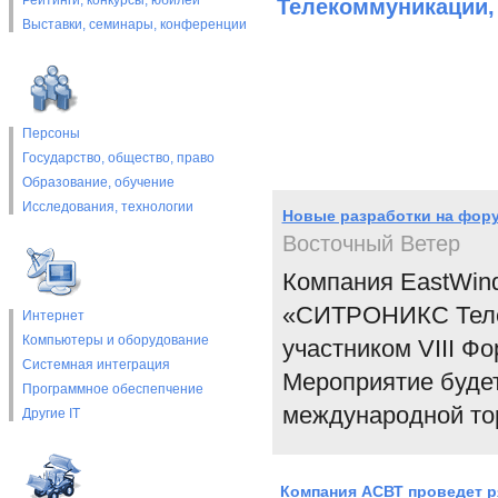
Рейтинги, конкурсы, юбилеи
Телекоммуникации,
Выставки, cеминары, конференции
Персоны
Государство, общество, право
Образование, обучение
Исследования, технологии
Новые разработки на фору
Восточный Ветер
Компания EastWind
«СИТРОНИКС Теле
Интернет
Компьютеры и оборудование
участником VIII Ф
Системная интеграция
Мероприятие будет
Программное обеспепчение
международной тор
Другие IT
Компания АСВТ проведет р