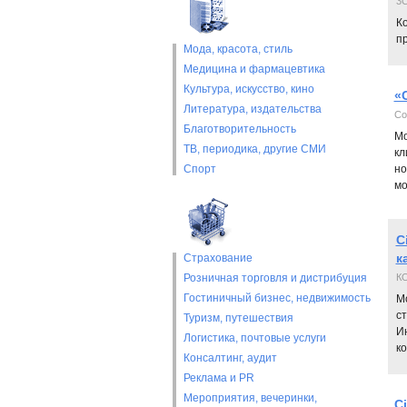
3
К
пр
Мода, красота, стиль
Медицина и фармацевтика
Культура, искусство, кино
«
Литература, издательства
Со
Благотворительность
Мо
ТВ, периодика, другие СМИ
кл
Спорт
но
мо
C
к
Страхование
Розничная торговля и дистрибуция
К
Гостиничный бизнес, недвижимость
Мо
с
Туризм, путешествия
Ин
Логистика, почтовые услуги
к
Консалтинг, аудит
Реклама и PR
Мероприятия, вечеринки,
C