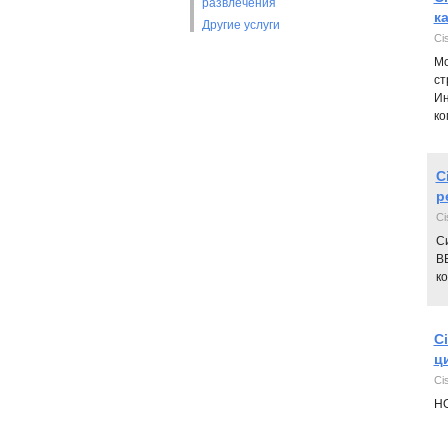
развлечения
к
Другие услуги
Ci
Мо
ст
Ин
ко
C
р
Ci
С
В
ко
C
ц
Ci
НО