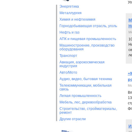
Уп
Энергетика
Металлургия
Химия и нефтехимия
M
H
Горнодобывающая отрасль, уголь
Нефть и газ
Mi
АПК и пищевая промышленность
10
H
Машиностроение, производство
оборудования
се
ле
Транспорт
Авиация, аэрокосмическая
индустрия
Авто/Мото
«
Аудио, видео, бытовая техника
р
Телекоммуникации, мобильная
Мо
связь
Вп
Легкая промышленность
13
Мебель, лес, деревообработка
ст
фо
Строительство, стройматериалы,
ремонт
Другие отрасли
И