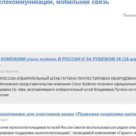
елекоммуникации, мобильная связь
"Телеко
 КОМПАНИИ cisco systems В РОССИИ И ЗА РУБЕЖОМ #6 (18 апре
)
sco Systems
 РОССИИ ИЗБИРАТЕЛЬНЫЙ ШТАБ ПУТИНА ПРОТЕСТИРОВАЛ ОБОРУДОВАНИЕ 
 Московское представительство компании Cisco Systems получило официально
ермана Гр- ефа, возглавлявшего избирательный штаб Владимира Путина на 
ссии.
редложение для участников акции «Правовая поддержка нало
РАНТ
сячи налогоплательщиков по всей России смогли воспользоваться рядом спе
равовая поддержка налогоплательщика", проводимой компаниями «Гарант» 