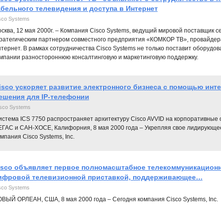
абельного телевидения и доступа в Интернет
sco Systems
сква, 12 мая 2000г. – Компания Cisco Systems, ведущий мировой поставщик 
ратегическим партнером совместного предприятия «КОМКОР ТВ», провайдера
тернет. В рамках сотрудничества Cisco Systems не только поставит оборудо
мпании разностороннюю консалтинговую и маркетинговую поддержку.
isco ускоряет развитие электронного бизнеса с помощью инт
ешения для IP-телефонии
sco Systems
истема ICS 7750 распространяет архитектуру Cisco AVVID на корпоративные
ЕГАС и САН-ХОСЕ, Калифорния, 8 мая 2000 года – Укрепляя свое лидирующе
мпания Cisco Systems, Inc.
isco объявляет первое полномасштабное телекоммуникационн
ифровой телевизионной приставкой, поддерживающее…
sco Systems
ВЫЙ ОРЛЕАН, США, 8 мая 2000 года – Сегодня компания Cisco Systems, Inc.