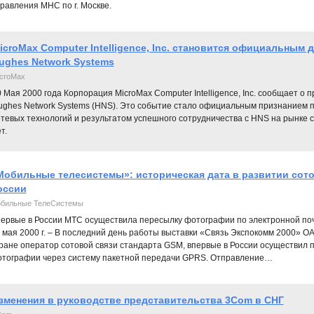
равления МНС по г. Москве.
icroMax Computer Intelligence, Inc. становится официальным
ughes Network Systems
croMax
 Мая 2000 года Корпорация MicroMax Computer Intelligence, Inc. сообщает о
ughes Network Systems (HNS). Это событие стало официальным признанием 
тевых технологий и результатом успешного сотрудничества с HNS на рынке с
т.
Мобильные телесистемы»: историческая дата в развитии сото
оссии
бильные ТелеСистемы
ервые в России МТС осуществила пересылку фотографии по электронной почт
 мая 2000 г. – В последний день работы выставки «Связь Экспокомм 2000» 
ране оператор сотовой связи стандарта GSM, впервые в России осуществил 
тографии через систему пакетной передачи GPRS. Отправление…
зменения в руководстве представительства 3Com в СНГ