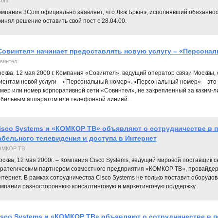
Com
омпания 3Com официально заявляет, что Люк Брюнэ, исполнявший обязаннос
инял решение оставить свой пост с 28.04.00.
Совинтел» начинает предоставлять новую услугу – «Персона
винтел
сква, 12 мая 2000 г. Компания «Совинтел», ведущий оператор связи Москвы,
иентам новой услуги – «Персональный номер». «Персональный номер» – эт
мер или номер корпоративной сети «Совинтел», не закрепленный за каким-
бильным аппаратом или телефонной линией.
isco Systems и «КОМКОР ТВ» объявляют о сотрудничестве в 
абельного телевидения и доступа в Интернет
ОМКОР ТВ
сква, 12 мая 2000г. – Компания Cisco Systems, ведущий мировой поставщик 
тратегическим партнером совместного предприятия «КОМКОР ТВ», провайдера
тернет. В рамках сотрудничества Cisco Systems не только поставит оборудо
омпании разностороннюю консалтинговую и маркетинговую поддержку.
isco Systems и «КОМКОР ТВ» объявляют о сотрудничестве в п