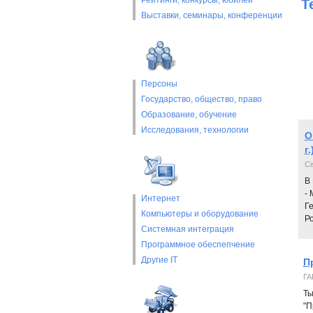
Рейтинги, конкурсы, юбилеи
Т
Выставки, cеминары, конференции
Персоны
Государство, общество, право
Образование, обучение
Исследования, технологии
О
г.
Ci
В
-
Интернет
Г
Компьютеры и оборудование
Ро
Системная интеграция
Программное обеспепчение
Другие IT
П
ГА
Ты
"П