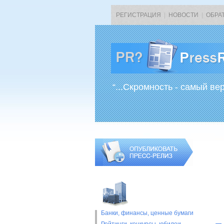
РЕГИСТРАЦИЯ
|
НОВОСТИ
|
ОБРА
“...Скромность - самый ве
Банки, финансы, ценные бумаги