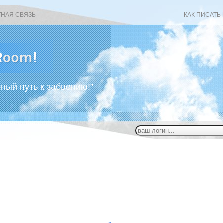
ТНАЯ СВЯЗЬ
КАК ПИСАТЬ
рный путь к забвению!”