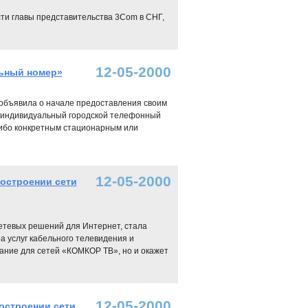
ти главы представительства 3Com в СНГ,
12-05-2000
льный номер»
 объявила о начале предоставления своим
о индивидуальный городской телефонный
либо конкретным стационарным или
12-05-2000
построении сети
сетевых решений для Интернет, стала
 услуг кабельного телевидения и
вание для сетей «КОМКОР ТВ», но и окажет
12-05-2000
остроении сети