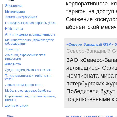
корпоративного- к
Энергетика
тарифы на доступ 
Металлургия
Химия и нефтехимия
Снижение коснулос
Горнодобывающая отрасль, уголь
абонентской месяч
Нефть и газ
АПК и пищевая промышленность
Машиностроение, производство
оборудования
«Северо-Западный GSM» бо
Транспорт
Северо-Западный 
Авиация, аэрокосмическая
индустрия
ЗАО «Северо-Запа
Авто/Мото
являющиеся Офици
Аудио, видео, бытовая техника
Чемпионата мира п
Телекоммуникации, мобильная
связь
петербургских жур
Легкая промышленность
Победители будут
Мебель, лес, деревообработка
Строительство, стройматериалы,
подключенными к 
ремонт
Другие отрасли