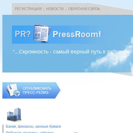
РЕГИСТРАЦИЯ
|
НОВОСТИ
|
ОБРАТНАЯ СВЯЗЬ
“...Скромность - самый верный путь к забвению!
Банки, финансы, ценные бумаги