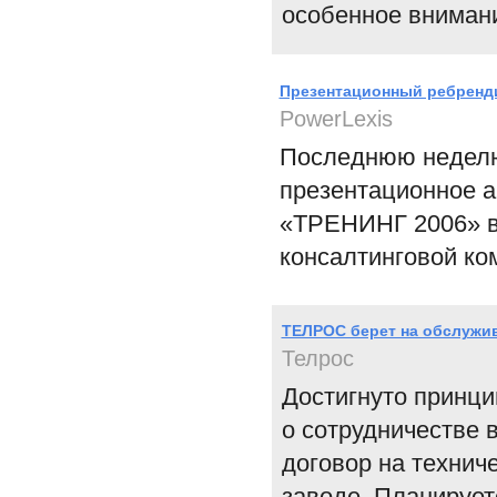
особенное вниман
Презентационный ребренди
PowerLexis
Последнюю неделю 
презентационное а
«ТРЕНИНГ 2006» в 
консалтинговой ко
ТЕЛРОС берет на обслужи
Телрос
Достигнуто принц
о сотрудничестве 
договор на технич
заводе. Планируе