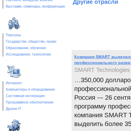
Рейтинги, конкурсы, юбилеи
Другие отрасли
Выставки, cеминары, конференции
Персоны
Государство, общество, право
Образование, обучение
Исследования, технологии
Компания SMART выделила
профессионального развит
SMART Technologies
…350,000 долларо
Интернет
профессиональной 
Компьютеры и оборудование
Системная интеграция
Россия --- 26 сент
Программное обеспепчение
программу професс
Другие IT
компания SMART Te
выделить более 3