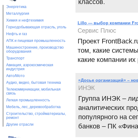
классов.
Энергетика
Металлургия
Химия и нефтехимия
Lillo — выбор компании F
Горнодобывающая отрасль, уголь
Сервис Плюс
Нефть и газ
Проект FrontBack.
АПК и пищевая промышленность
Машиностроение, производство
том, какие систем
оборудования
какие компании их
Транспорт
Авиация, аэрокосмическая
индустрия
Авто/Мото
«Досье организаций» – н
Аудио, видео, бытовая техника
ИНЭК
Телекоммуникации, мобильная
связь
Группа ИНЭК – лид
Легкая промышленность
аналитических про
Мебель, лес, деревообработка
Строительство, стройматериалы,
популярного на се
ремонт
Другие отрасли
банков – ПК «Фин