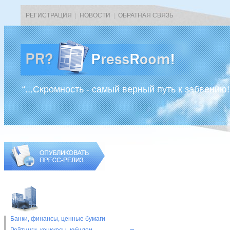
РЕГИСТРАЦИЯ
|
НОВОСТИ
|
ОБРАТНАЯ СВЯЗЬ
“...Скромность - самый верный путь к забвению!
Банки, финансы, ценные бумаги