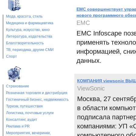
EMC совершенствует упра
нового программного обе
Мода, красота, стиль
EMC
Медицина и фармацевтика
Культура, искусство, кино
EMC Infoscape поз
Литература, издательства
применять техноло
Благотворительность
ТВ, периодика, другие СМИ
информацией, сниж
Спорт
данных.
КОМПАНИЯ viewsonic ВЫ
Страхование
ViewSonic
Розничная торговля и дистрибуция
Москва, 27 сентяб
Гостиничный бизнес, недвижимость
Туризм, путешествия
в области компью
Логистика, почтовые услуги
подписала партнер
Консалтинг, аудит
компаниями: УП «С
Реклама и PR
Мероприятия, вечеринки,
компьютерного об