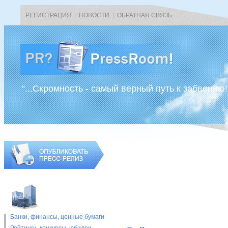
РЕГИСТРАЦИЯ
|
НОВОСТИ
|
ОБРАТНАЯ СВЯЗЬ
“...Скромность - самый верный путь к забвению!
Банки, финансы, ценные бумаги