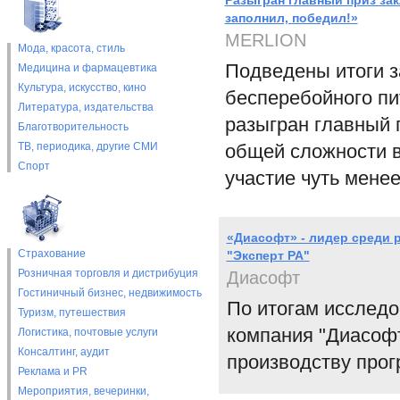
Разыгран главный приз зак
заполнил, победил!»
MERLION
Мода, красота, стиль
Подведены итоги з
Медицина и фармацевтика
Культура, искусство, кино
бесперебойного пи
Литература, издательства
разыгран главный 
Благотворительность
ТВ, периодика, другие СМИ
общей сложности в
Спорт
участие чуть менее
«Диасофт» - лидер среди 
Страхование
"Эксперт РА"
Розничная торговля и дистрибуция
Диасофт
Гостиничный бизнес, недвижимость
По итогам исследо
Туризм, путешествия
компания "Диасофт
Логистика, почтовые услуги
Консалтинг, аудит
производству прог
Реклама и PR
Мероприятия, вечеринки,