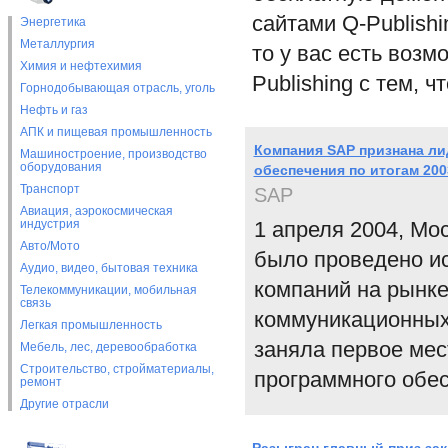
сайтами Q-Publishi
Энергетика
Металлургия
то у вас есть возм
Химия и нефтехимия
Publishing с тем, ч
Горнодобывающая отрасль, уголь
Нефть и газ
АПК и пищевая промышленность
Компания SAP признана ли
Машиностроение, производство
оборудования
обеспечения по итогам 200
Транспорт
SAP
Авиация, аэрокосмическая
индустрия
1 апреля 2004, Мо
Авто/Мото
было проведено и
Аудио, видео, бытовая техника
компаний на рынк
Телекоммуникации, мобильная
связь
коммуникационных 
Легкая промышленность
заняла первое мес
Мебель, лес, деревообработка
Строительство, стройматериалы,
программного обес
ремонт
Другие отрасли