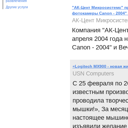
развлечения
Другие услуги
"АК-Цент Микросистемс" п
фотокамеры Canon - 2004"
АК-Цент Микросисте
Компания "АК-Цент
апреля 2004 года
Canon - 2004" и В
«Logitech MX900 - новая ж
USN Computers
С 25 февраля по 2
известным произв
проводила творчес
мышки!», За меся
настоящее мышиное
изъявили желание 