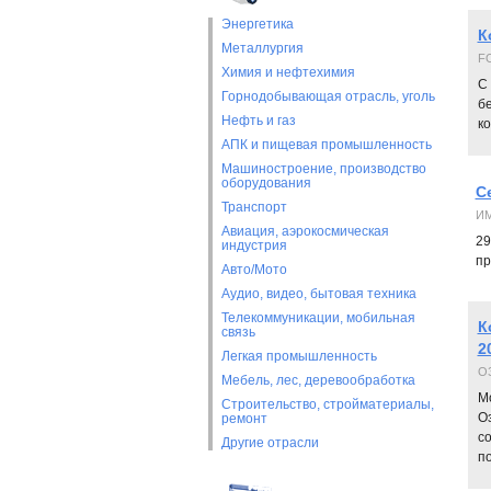
Энергетика
К
Металлургия
F
Химия и нефтехимия
С
Горнодобывающая отрасль, уголь
бе
Нефть и газ
к
АПК и пищевая промышленность
Машиностроение, производство
оборудования
C
Транспорт
И
Авиация, аэрокосмическая
29
индустрия
пр
Авто/Мото
Аудио, видео, бытовая техника
Телекоммуникации, мобильная
К
связь
2
Легкая промышленность
О
Мебель, лес, деревообработка
М
Строительство, стройматериалы,
Оз
ремонт
с
Другие отрасли
по