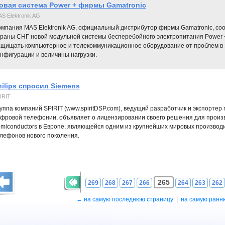
овая система Power + фирмы Gamatronic
S Elektronik AG
омпания MAS Elektronik AG, официальный дистрибутор фирмы Gamatronic, соо
траны СНГ новой модульной системы бесперебойного электропитания Power 
ащищать компьютерное и телекоммуникационное оборудование от проблем в 
нфигурации и величины нагрузки.
hilips спросил Siemens
IRIT
уппа компаний SPIRIT (www.spiritDSP.com), ведущий разработчик и экспортер
фровой телефонии, объявляет о лицензировании своего решения для произв
miconductors в Европе, являющейся одним из крупнейших мировых производ
лефонов нового поколения.
265
269
268
267
266
264
263
262
← на самую последнюю страницу
|
на самую ранн