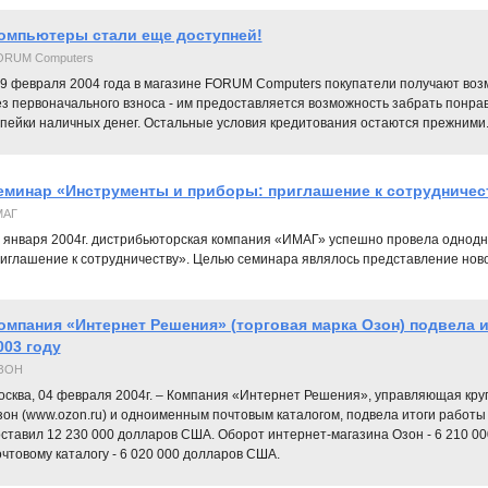
омпьютеры стали еще доступней!
ORUM Computers
 9 февраля 2004 года в магазине FORUM Computers покупатели получают воз
з первоначального взноса - им предоставляется возможность забрать понрав
опейки наличных денег. Остальные условия кредитования остаются прежними
еминар «Инструменты и приборы: приглашение к сотрудничес
МАГ
 января 2004г. дистрибьюторская компания «ИМАГ» успешно провела однод
иглашение к сотрудничеству». Целью семинара являлось представление нов
омпания «Интернет Решения» (торговая марка Озон) подвела 
003 году
ЗОН
осква, 04 февраля 2004г. – Компания «Интернет Решения», управляющая кр
он (www.ozon.ru) и одноименным почтовым каталогом, подвела итоги работы 
оставил 12 230 000 долларов США. Оборот интернет-магазина Озон - 6 210 
чтовому каталогу - 6 020 000 долларов США.