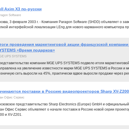
ll Axim X3 по-русски
ragon Software
сква, 3 февраля 2003 г. - Компания Paragon Software (SHDD) объявляет о з
лной интерфейсной локализации LEng для нового карманного компьютера про
тоги проведения маркетинговой акции французской компани
YSTEMS «Время подарков»
GE UPS SYSTEMS
редставительство компании MGE UPS SYSTEMS подвело итоги маркетинговой 
аправлена на увеличение известности марки MGE UPS SYSTEMS в России и м
озничную сеть выросли на 45%, практически вдвое выросли продажи через ре
ачинаются поставки в Россию видеопроекторов Sharp XV-Z200
ан Офис Сервис
сковское представительство Sharp Electronics (Europe) GmbH и официальны
ан Офис Сервис объявляют о начале поставок в Россию новой серии проекто
00 и XV-Z201.