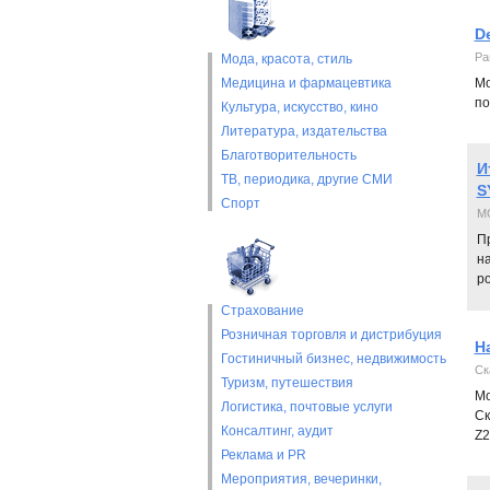
De
Pa
Мода, красота, стиль
Медицина и фармацевтика
Мо
по
Культура, искусство, кино
Литература, издательства
Благотворительность
И
ТВ, периодика, другие СМИ
S
Спорт
M
П
н
р
Страхование
Розничная торговля и дистрибуция
Н
Гостиничный бизнес, недвижимость
Ск
Туризм, путешествия
Мо
Логистика, почтовые услуги
Ск
Консалтинг, аудит
Z2
Реклама и PR
Мероприятия, вечеринки,