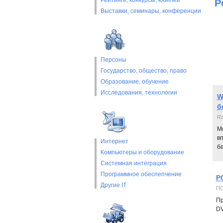
Рейтинги, конкурсы, юбилеи
Р
Выставки, cеминары, конференции
Персоны
Государство, общество, право
Образование, обучение
Исследования, технологии
W
б
Ra
Мо
в
Интернет
б
Компьютеры и оборудование
Системная интеграция
Программное обеспепчение
P
Другие IT
П
Пр
DV