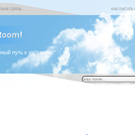
ТНАЯ СВЯЗЬ
КАК ПИСАТЬ
рный путь к забвению!”