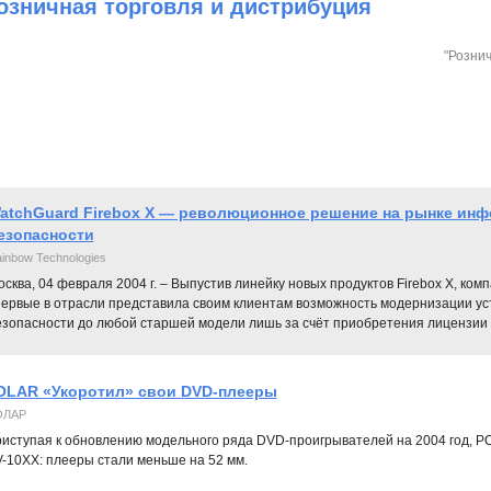
озничная торговля и дистрибуция
"Рознич
atchGuard Firebox X — революционное решение на рынке ин
езопасности
inbow Technologies
сква, 04 февраля 2004 г. – Выпустив линейку новых продуктов Firebox X, ко
первые в отрасли представила своим клиентам возможность модернизации у
езопасности до любой старшей модели лишь за счёт приобретения лицензии
OLAR «Укоротил» свои DVD-плееры
ОЛАР
иступая к обновлению модельного ряда DVD-проигрывателей на 2004 год, P
-10ХХ: плееры стали меньше на 52 мм.