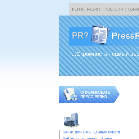
РЕГИСТРАЦИЯ
|
НОВОСТИ
|
ОБРА
“...Скромность - самый ве
Банки, финансы, ценные бумаги