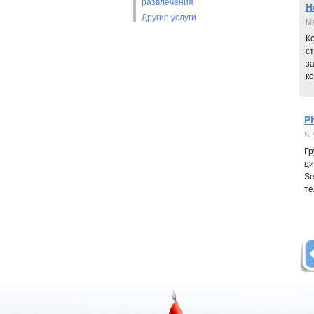
развлечения
Н
Другие услуги
MA
К
с
з
ко
P
SP
Гр
ци
Se
те