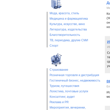
Д
Ме
Мода, красота, стиль
Ко
(У
Медицина и фармацевтика
он
Культура, искусство, кино
но
Литература, издательства
Благотворительность
ТВ, периодика, другие СМИ
И
Спорт
И
С
т
ср
уч
Страхование
Розничная торговля и дистрибуция
Гостиничный бизнес, недвижимость
B
Туризм, путешествия
Er
Логистика, почтовые услуги
Ис
Консалтинг, аудит
мо
Реклама и PR
Мероприятия, вечеринки,