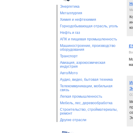
Н
Энергетика
MA
Металлургия
К
Химия и нефтехимия
и
Горнодобывающая отрасль, уголь
ко
Нефть и газ
АПК и пищевая промышленность
Машиностроение, производство
E
оборудования
Bor
Транспорт
Мо
Авиация, аэрокосмическая
ма
индустрия
Авто/Мото
Аудио, видео, бытовая техника
И
Телекоммуникации, мобильная
Э
связь
О
Легкая промышленность
Мо
Мебель, лес, деревообработка
п
Строительство, стройматериалы,
со
ремонт
Э
Другие отрасли