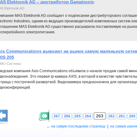
AS Elektronik AG – дистрибутор Gamatronic
S Elektronik AG
омпания MAS Elektronik AG сообщает о подписании дистрибуторского соглаше
ectronic Industries, одним из ведущих производителей комплексных систем э
оглашению MAS Elektronik AG существенно расширила поставляемую на рынок
есперебойного электропитания.
xis Communications выводит на рынок самую маленькую сетев
XIS 205
МО-Системы
едская компания Axis Communications объявила о начале продаж самой мин
деонаблюдения. Это первая ip-камера AXIS, в которой в качестве чувствител
трица с построчной разверткой. Видеокамера предназначена для организац
деоконференций.
263
267
266
265
264
262
261
260
← на самую последнюю страницу
|
на самую ранн