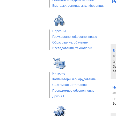
Рейтинги, конкурсы, юбилеи
Р
Выставки, cеминары, конференции
Персоны
Государство, общество, право
Образование, обучение
Исследования, технологии
B
Er
З
З
з
Интернет
Компьютеры и оборудование
Системная интеграция
Н
Программное обеспепчение
So
Другие IT
Но
So