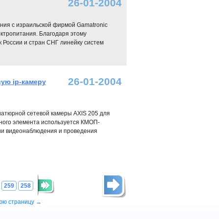
26-01-2004
ния с израильской фирмой Gamatronic
лектропитания. Благодаря этому
 России и стран СНГ линейку систем
26-01-2004
ую ip-камеру
иатюрной сетевой камеры AXIS 205 для
ьного элемента используется КМОП-
ии видеонаблюдения и проведения
259
258
юю страницу →