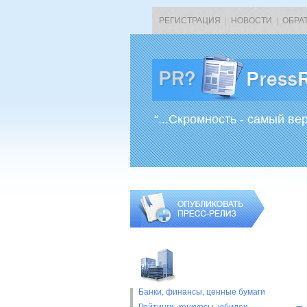
РЕГИСТРАЦИЯ
|
НОВОСТИ
|
ОБРА
“...Скромность - самый ве
Банки, финансы, ценные бумаги