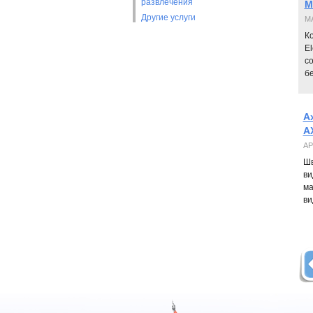
развлечения
M
Другие услуги
MA
К
El
с
б
A
A
АР
Шв
ви
ма
ви