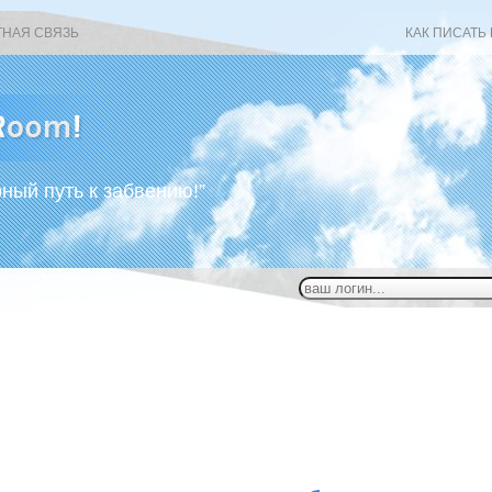
ТНАЯ СВЯЗЬ
КАК ПИСАТЬ
рный путь к забвению!”