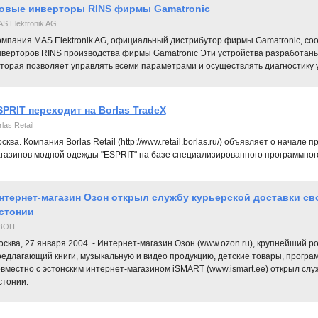
овые инверторы RINS фирмы Gamatronic
S Elektronik AG
омпания MAS Elektronik AG, официальный дистрибутор фирмы Gamatronic, соо
нверторов RINS производства фирмы Gamatronic Эти устройства разработан
торая позволяет управлять всеми параметрами и осуществлять диагностику 
SPRIT переходит на Borlas TradeX
las Retail
сква. Компания Borlas Retail (http://www.retail.borlas.ru/) объявляет о начал
газинов модной одежды "ESPRIT" на базе специализированного программного
нтернет-магазин Озон открыл службу курьерской доставки сво
стонии
ЗОН
сква, 27 января 2004. - Интернет-магазин Озон (www.ozon.ru), крупнейший р
редлагающий книги, музыкальную и видео продукцию, детские товары, прогр
вместно с эстонским интернет-магазином iSMART (www.ismart.ee) открыл служ
стонии.