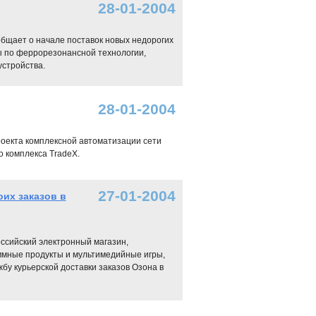
28-01-2004
бщает о начале поставок новых недорогих
ы по феррорезонансной технологии,
устройства.
28-01-2004
е проекта комплексной автоматизации сети
 комплекса TradeX.
27-01-2004
их заказов в
оссийский электронный магазин,
аммные продукты и мультимедийные игры,
бу курьерской доставки заказов Озона в