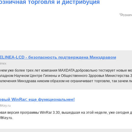
озничная торговля и дистрибуция
"Рознич
ELINEA-LCD - безопасность подтверждена Минздравом
imex
ачем уже более трех лет компания MAXDATA добровольно тестирует новые мо
ападном Научном Центре Гигиены и Общественного Здоровья Министерства З
аключения Минздрава никоим образом не ограничивает торговлю, так зачем л
овый WinRar: еще функциональнее!
ftKey.ru
вая версия программы WinRar 3.30, вышедшая на этой неделе, уже сегодня 
ftKey.ru.