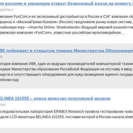
ля россиян и украинцев открыт безвизовый въезд на планету 
диаХауз
мпания FunCom и ее экслюзивный дистрибьютор в России и СНГ компания «
краина) и «МоскомПриватБанком» (Россия) предложили рынку новую систему 
лайновую игру - «Anarchy Online: Shadowlands» Ведущий мировой разработч
рвежская компания «FunCom», известная российская мультимедийная…
ВК побеждает в открытом тендере Министерства Образовани
ВК
егодня компания ИВК, один из ведущих производителей компьютерной техники
ендере Министерства образования Российской Федерации на поставку и ввод
едств и сопутствующего оборудования для нужд проведения единого государ
ебном году.
ELINEA 101555 – новое качество популярной модели
imex
следовательская лаборатория ERIMEX Research провела тестирование нов
дели LCD-монитора BELINEA 101555, поставки которой в Россию начала ко