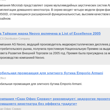
мпания Microlab представляет серию мультимедийных акустических систем 
мплектации домашнего кинотеатра. В серию входят четыре модели форм-факто
500D, отличающиеся расширенной функциональностью, высоким качеством в
зайном.
а Тайване марка Neovo включена в List of Excellence 2005
CS Distribution Company
омпания AG Neovo, ведущий производитель жидкокристаллических дисплеев 
отребительского рынка, получила престижную Национальную Премию за выда
овета Развития Внешней Торговли за 2005 год. Премия была присуждена за 
 производство компанией Neovo.
обильная промоакция для элитного бутика Emporio Armani
ffect
бильная промоакция для элитного бутика Emporio Armani.
омпания «Скан Офис Сервис» рекомендует: недорогие проект
омашнего кинотеатра без эффекта «радуги»
ан Офис Сервис