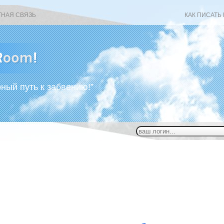
ТНАЯ СВЯЗЬ
КАК ПИСАТЬ
рный путь к забвению!”