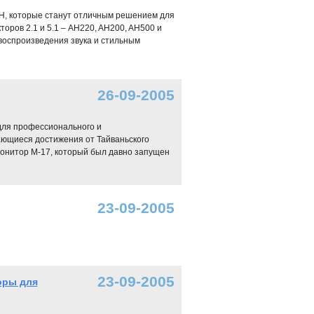
AH, которые станут отличным решением для
ров 2.1 и 5.1 – AH220, AH200, AH500 и
оспроизведения звука и стильным
26-09-2005
для профессионального и
ющиеся достижения от Тайваньского
монитор М-17, который был давно запущен
23-09-2005
23-09-2005
оры для