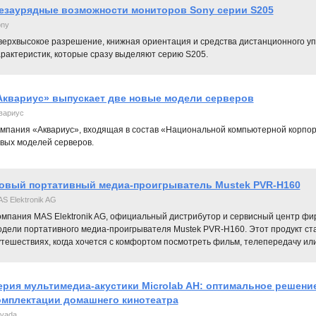
езаурядные возможности мониторов Sony серии S205
ny
верхвысокое разрешение, книжная ориентация и средства дистанционного уп
арактеристик, которые сразу выделяют серию S205.
Аквариус» выпускает две новые модели серверов
вариус
мпания «Аквариус», входящая в состав «Национальной компьютерной корпора
вых моделей серверов.
овый портативный медиа-проигрыватель Mustek PVR-H160
S Elektronik AG
омпания MAS Elektronik AG, официальный дистрибутор и сервисный центр фи
одели портативного медиа-проигрывателя Mustek PVR-H160. Этот продукт ст
тешествиях, когда хочется с комфортом посмотреть фильм, телепередачу ил
ерия мультимедиа-акустики Microlab AH: оптимальное решени
омплектации домашнего кинотеатра
vada