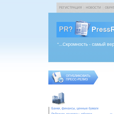
РЕГИСТРАЦИЯ
|
НОВОСТИ
|
ОБРА
“...Скромность - самый ве
Банки, финансы, ценные бумаги