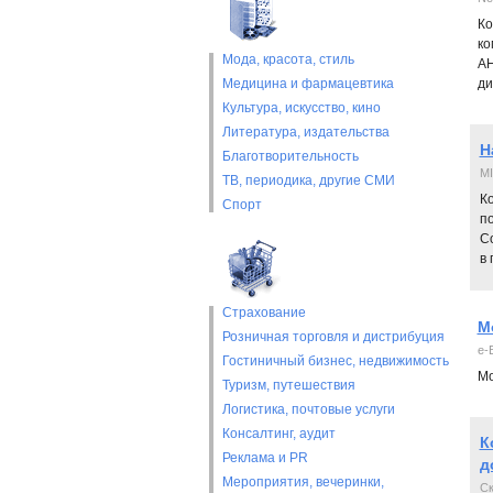
Ко
ко
Мода, красота, стиль
AH
Медицина и фармацевтика
ди
Культура, искусство, кино
Литература, издательства
Н
Благотворительность
MI
ТВ, периодика, другие СМИ
К
Спорт
п
С
в
Страхование
М
Розничная торговля и дистрибуция
e-E
Гостиничный бизнес, недвижимость
Мо
Туризм, путешествия
Логистика, почтовые услуги
Консалтинг, аудит
К
Реклама и PR
д
Мероприятия, вечеринки,
Ск