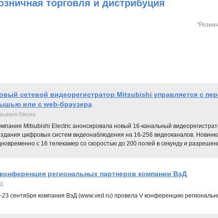
озничная торговля и дистрибуция
"Рознич
овый сетевой видеорегистратор Mitsubishi управляется с пер
ышью или с web-браузера
tsubishi Electric
омпания Mitsubishi Electric анонсировала новый 16-канальный видеорегистр
оздания цифровых систем видеонаблюдения на 16-256 видеоканалов. Новинк
новременно с 16 телекамер со скоростью до 200 полей в секунду и разрешен
 конференция региональных партнеров компании ВэД
Д
-23 сентября компания ВэД (www.ved.ru) провела V конференцию региональн