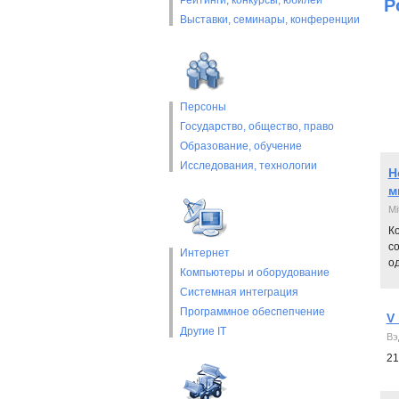
Рейтинги, конкурсы, юбилеи
Р
Выставки, cеминары, конференции
Персоны
Государство, общество, право
Образование, обучение
Исследования, технологии
Н
м
Mi
К
с
Интернет
од
Компьютеры и оборудование
Системная интеграция
Программное обеспепчение
V
Другие IT
Вэ
21