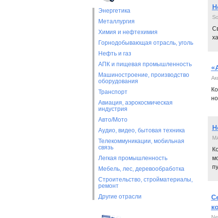
Н
Энергетика
So
Металлургия
С
Химия и нефтехимия
х
Горнодобывающая отрасль, уголь
Нефть и газ
АПК и пищевая промышленность
«
Машиностроение, производство
Ак
оборудования
Ко
Транспорт
но
Авиация, аэрокосмическая
индустрия
Авто/Мото
Н
Аудио, видео, бытовая техника
MA
Телекоммуникации, мобильная
связь
К
Легкая промышленность
м
пу
Мебель, лес, деревообработка
Строительство, стройматериалы,
ремонт
Другие отрасли
С
к
Ne