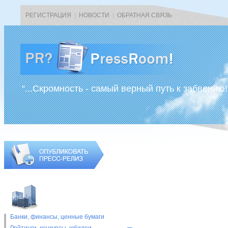
РЕГИСТРАЦИЯ
|
НОВОСТИ
|
ОБРАТНАЯ СВЯЗЬ
“...Скромность - самый верный путь к забвению!
Банки, финансы, ценные бумаги