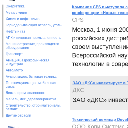
Энергетика
Компания CPS выступила с
конференции «Новые техн
Металлургия
CPS
Химия и нефтехимия
Горнодобывающая отрасль, уголь
Москва, 1 июня 200
Нефть и газ
российских дистри
АПК и пищевая промышленность
Машиностроение, производство
своем выступлении
оборудования
Всероссийской нау
Транспорт
Авиация, аэрокосмическая
технологии в совр
индустрия
Авто/Мото
Аудио, видео, бытовая техника
ЗАО «ДКС» инвестирует в 
Телекоммуникации, мобильная
связь
ДКС
Легкая промышленность
ЗАО «ДКС» инвести
Мебель, лес, деревообработка
Строительство, стройматериалы,
ремонт
Другие отрасли
Технический семинар Devel
ООО Копи Системс Х