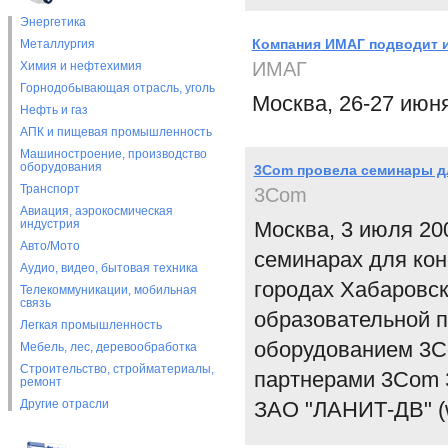
Энергетика
Компания ИМАГ подводит и
Металлургия
ИМАГ
Химия и нефтехимия
Горнодобывающая отрасль, уголь
Москва, 26-27 июня
Нефть и газ
АПК и пищевая промышленность
Машиностроение, производство
оборудования
3Com провела семинары дл
Транспорт
3Com
Авиация, аэрокосмическая
индустрия
Москва, 3 июля 20
Авто/Мото
семинарах для ко
Аудио, видео, бытовая техника
городах Хабаровск
Телекоммуникации, мобильная
связь
образовательной 
Легкая промышленность
оборудованием 3C
Мебель, лес, деревообработка
Строительство, стройматериалы,
партнерами 3Сom З
ремонт
Другие отрасли
ЗАО "ЛАНИТ-ДВ" (ww