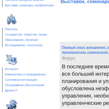
Рейтинги, конкурсы, юбилеи
Выставки, cеминар
Выставки, cеминары, конференции
Персоны
Государство, общество, право
Образование, обучение
Исследования, технологии
Первый опыт внедрения: 
предприятиях химической
Форус
В последнее врем
Интернет
все больший инте
Компьютеры и оборудование
Системная интеграция
планирования и уп
Программное обеспепчение
обусловлена неэф
Другие IT
управления, необ
управленческие р