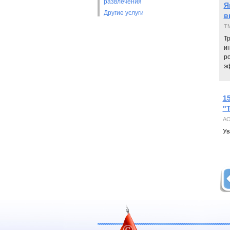
развлечения
Я
Другие услуги
в
TM
Т
и
р
э
1
"
АО
Ув