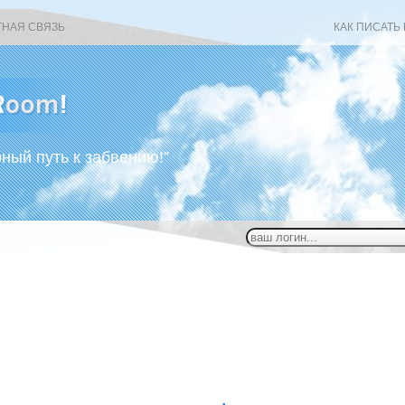
ТНАЯ СВЯЗЬ
КАК ПИСАТЬ
рный путь к забвению!”