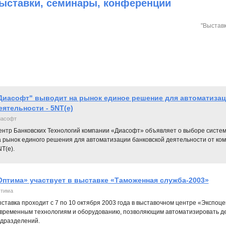
ыставки, cеминары, конференции
"Выставк
Диасофт" выводит на рынок единое решение для автоматизац
еятельности - 5NT(e)
иасофт
ентр Банковских Технологий компании «Диасофт» объявляет о выборе систем
а рынок единого решения для автоматизации банковской деятельности от ком
T(e).
Оптима» участвует в выставке «Таможенная служба-2003»
тима
ставка проходит с 7 по 10 октября 2003 года в выставочном центре «Экспоце
временным технологиям и оборудованию, позволяющим автоматизировать де
дразделений.