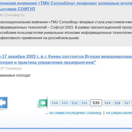
понская компания «TMU Consulting» подводит успешные итоги
ыставке СОФТУЛ
U Consulting Oy
ранснациональная компания «TMU Consulting» впервые стала участником еже
нформационных технологий – Софтул’2003. В рамках презентационной прог
оссийским пользователям уникальные японские информационные технологии 
ффективного применения на российском рынке.
5-17 декабря 2003 г. в г. Киеве состоится Вторая международн
Теория и практика управления предприятием"
ЗТ Супремум
ажаемые господа!
530
534
533
532
531
529
528
527
← на самую последнюю страницу
|
на самую ранн