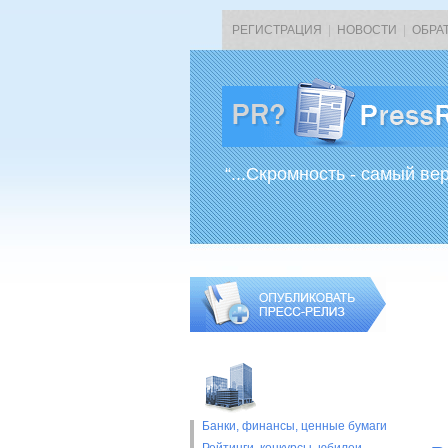
РЕГИСТРАЦИЯ
|
НОВОСТИ
|
ОБРА
“...Скромность - самый ве
Банки, финансы, ценные бумаги