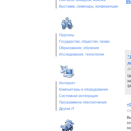
Рейтинги, конкурсы, юбилеи
В
Выставки, cеминары, конференции
Персоны
Государство, общество, право
Образование, обучение
Исследования, технологии
"
д
Д
Ц
н
Интернет
5N
Компьютеры и оборудование
Системная интеграция
Программное обеспепчение
«
Другие IT
Оп
Вы
со
по