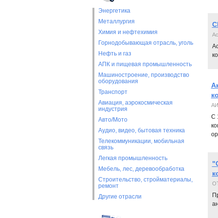
Энергетика
Металлургия
C
Химия и нефтехимия
А
Горнодобывающая отрасль, уголь
А
Нефть и газ
ко
АПК и пищевая промышленность
Машиностроение, производство
оборудования
А
Транспорт
к
Авиация, аэрокосмическая
А
индустрия
С 
Авто/Мото
ко
Аудио, видео, бытовая техника
ор
Телекоммуникации, мобильная
связь
Легкая промышленность
"
Мебель, лес, деревообработка
к
Строительство, стройматериалы,
О
ремонт
П
Другие отрасли
а