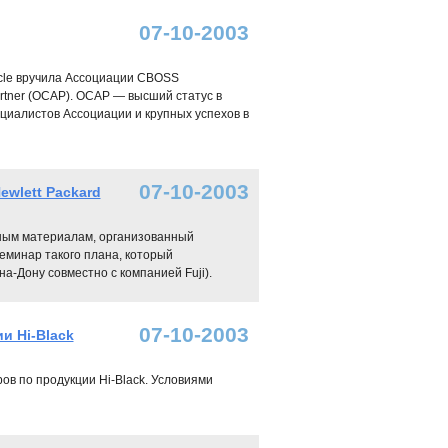
07-10-2003
cle вручила Ассоциации CBOSS
artner (OCAP). OCAP — высший статус в
иалистов Ассоциации и крупных успехов в
07-10-2003
wlett Packard
одным материалам, организованный
еминар такого плана, который
а-Дону совместно с компанией Fuji).
07-10-2003
и Hi-Black
ов по продукции Hi-Black. Условиями