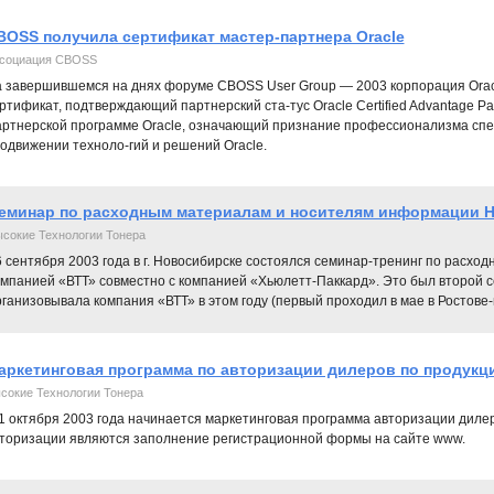
BOSS получила сертификат мастер-партнера Oracle
социация CBOSS
 завершившемся на днях форуме CBOSS User Group — 2003 корпорация Ora
ртификат, подтверждающий партнерский ста-тус Oracle Certified Advantage P
ртнерской программе Oracle, означающий признание профессионализма спец
одвижении техноло-гий и решений Oracle.
еминар по расходным материалам и носителям информации He
сокие Технологии Тонера
 сентября 2003 года в г. Новосибирске состоялся семинар-тренинг по расх
омпанией «ВТТ» совместно с компанией «Хьюлетт-Паккард». Это был второй с
ганизовывала компания «ВТТ» в этом году (первый проходил в мае в Ростове-н
аркетинговая программа по авторизации дилеров по продукци
сокие Технологии Тонера
1 октября 2003 года начинается маркетинговая программа авторизации дилер
торизации являются заполнение регистрационной формы на сайте www.