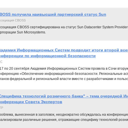
BOSS получила наивысший партнерский статус Sun
ссоциация CBOSS
ссоциация CBOSS сертифицирована на статус Sun Datacenter System Provider
рпорации Sun Microsystems.
кадемия Информационных Систем подводит итоги второй все
онференции по информационной безопасности
ИС
17 по 20 сентября Академия Информационных Систем провела в Сочи вторую
нференцию «Обеспечение информационной безопасности. Региональные ас
ганов федеральной и региональной власти вместе с разработчиками и поль
Специфика технологий розничного банка" – тема очередной Ин
онференции Совета Экспертов
ТР
роблема, вынесенная в заголовок, неоднократно обсуждалась на конференци
нализировали различные решения, отражающие специфику технологий рознич