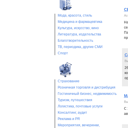
C
Мода, красота, стиль
Ас
Медицина и фармацевтика
На
се
Культура, искусство, кино
Па
Литература, издательства
пр
Благотворительность
ТВ, периодика, другие СМИ
Спорт
С
Вы
26
к
ор
Страхование
Розничная торговля и дистрибуция
Гостиничный бизнес, недвижимость
М
Туризм, путешествия
Вы
Логистика, почтовые услуги
С 
Консалтинг, аудит
ав
Реклама и PR
Мероприятия, вечеринки,