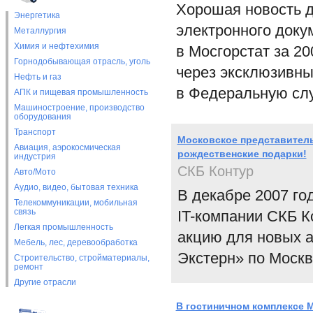
Хорошая новость д
Энергетика
электронного доку
Металлургия
Химия и нефтехимия
в Мосгорстат за 20
Горнодобывающая отрасль, уголь
через эксклюзивны
Нефть и газ
в Федеральную слу
АПК и пищевая промышленность
Машиностроение, производство
оборудования
Транспорт
Московское представитель
Авиация, аэрокосмическая
рождественские подарки!
индустрия
СКБ Контур
Авто/Мото
Аудио, видео, бытовая техника
В декабре 2007 го
Телекоммуникации, мобильная
связь
IT-компании СКБ 
Легкая промышленность
акцию для новых а
Мебель, лес, деревообработка
Экстерн» по Москв
Строительство, стройматериалы,
ремонт
Другие отрасли
В гостиничном комплексе M