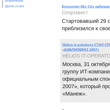
развлечения
Другие услуги
Encounter-Sky City набира
Спортквест
Стартовавший 29 се
приблизился к свое
Helios it-solutions СТ
«БИБЛИОБРАЗ 2007»
HELiOS IT-OPERAT
Москва, 31 октябр
группу ИТ-компан
официальным спон
2007», который пр
«Манеж».