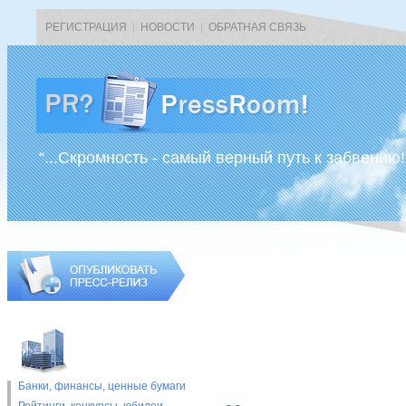
РЕГИСТРАЦИЯ
|
НОВОСТИ
|
ОБРАТНАЯ СВЯЗЬ
“...Скромность - самый верный путь к забвению!
Банки, финансы, ценные бумаги