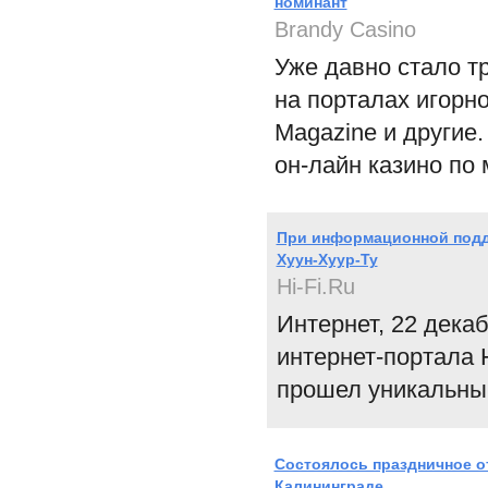
номинант
Brandy Casino
Уже давно стало т
на порталах игорно
Magazine и другие.
он-лайн казино по
При информационной подде
Хуун-Хуур-Ту
Hi-Fi.Ru
Интернет, 22 дека
интернет-портала H
прошел уникальный
Состоялось праздничное о
Калининграде