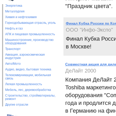
"Праздник цвета".
Энергетика
Металлургия
Химия и нефтехимия
Горнодобывающая отрасль, уголь
Финал Кубка России по Ко
Нефть и газ
OOO "Инфо-Экспо"
АПК и пищевая промышленность
Финал Кубка Росс
Машиностроение, производство
оборудования
в Москве!
Транспорт
Авиация, аэрокосмическая
индустрия
Авто/Мото
Совместная акция для диле
Аудио, видео, бытовая техника
ДеЛайт 2000
Телекоммуникации, мобильная
Компания ДеЛайт 2
связь
Легкая промышленность
Toshiba маркетинг
Мебель, лес, деревообработка
оборудования "Com
Строительство, стройматериалы,
ремонт
года и продлится д
Другие отрасли
в Германию на фин