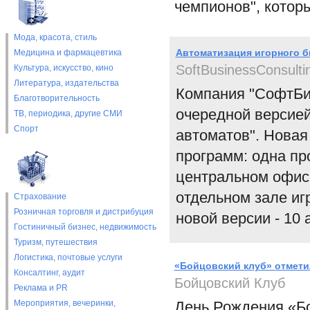
чемпионов", котор
Мода, красота, стиль
Автоматизация игорного б
Медицина и фармацевтика
SoftBusinessConsulti
Культура, искусство, кино
Литература, издательства
Компания "СофтБи
Благотворительность
очередной версией
ТВ, периодика, другие СМИ
Спорт
автоматов". Новая
программ: одна пр
центральном офисе
отдельном зале иг
Страхование
Розничная торговля и дистрибуция
новой версии - 10 
Гостиничный бизнес, недвижимость
Туризм, путешествия
Логистика, почтовые услуги
«Бойцовский клуб» отмети
Консалтинг, аудит
Бойцовский Клуб
Реклама и PR
Мероприятия, вечеринки,
День Рождения «Бо