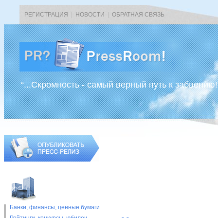
РЕГИСТРАЦИЯ
|
НОВОСТИ
|
ОБРАТНАЯ СВЯЗЬ
“...Скромность - самый верный путь к забвению!
Банки, финансы, ценные бумаги