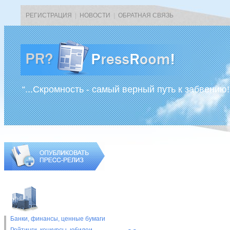
РЕГИСТРАЦИЯ
|
НОВОСТИ
|
ОБРАТНАЯ СВЯЗЬ
“...Скромность - самый верный путь к забвению!
Банки, финансы, ценные бумаги