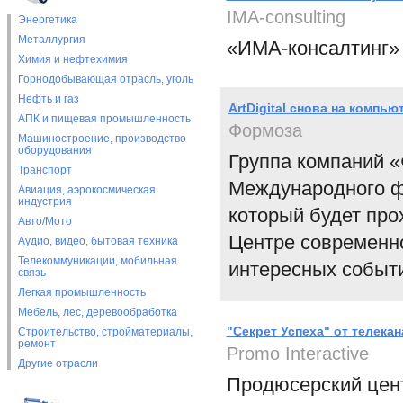
IMA-consulting
Энергетика
Металлургия
«ИМА-консалтинг» 
Химия и нефтехимия
Горнодобывающая отрасль, уголь
Нефть и газ
ArtDigital снова на компь
АПК и пищевая промышленность
Формоза
Машиностроение, производство
оборудования
Группа компаний «
Транспорт
Международного фе
Авиация, аэрокосмическая
индустрия
который будет прох
Авто/Мото
Центре современно
Аудио, видео, бытовая техника
Телекоммуникации, мобильная
интересных событи
связь
Легкая промышленность
Мебель, лес, деревообработка
"Секрет Успеха" от телекан
Строительство, стройматериалы,
ремонт
Promo Interactive
Другие отрасли
Продюсерский центр