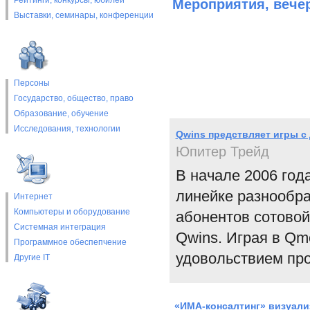
Рейтинги, конкурсы, юбилеи
Мероприятия, вече
Выставки, cеминары, конференции
Персоны
Государство, общество, право
Образование, обучение
Исследования, технологии
Qwins предствляет игры 
Юпитер Трейд
В начале 2006 год
линейке разнообр
Интернет
Компьютеры и оборудование
абонентов сотовой
Системная интеграция
Qwins. Играя в Qm
Программное обеспепчение
удовольствием про
Другие IT
«ИМА-консалтинг» визуали