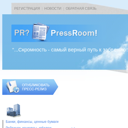
РЕГИСТРАЦИЯ
|
НОВОСТИ
|
ОБРАТНАЯ СВЯЗЬ
“...Скромность - самый верный путь к забвению!
Банки, финансы, ценные бумаги