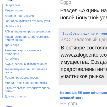
Eggo
Энергетика
Раздел «Акции» на
Металлургия
Химия и нефтехимия
новой бонусной ус
Горнодобывающая отрасль, уголь
Нефть и газ
АПК и пищевая промышленность
"Заработала единая интер
Машиностроение, производство
ЗАО "Залоговый цен
оборудования
Транспорт
В октябре состоя
Авиация, аэрокосмическая
индустрия
www.zalogcenter.c
Авто/Мото
имущества. Создан
Аудио, видео, бытовая техника
представлены инте
Телекоммуникации, мобильная
связь
участников рынка.
Легкая промышленность
Мебель, лес, деревообработка
Строительство, стройматериалы,
ремонт
Компания EE-com объявила
Другие отрасли
копирайтинга
EE-com