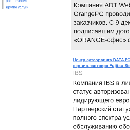
развлечения
Компания ADT Web 
Другие услуги
OrangePC проводи
заказчиков. С 9 д
подписавшим догов
«ORANGE-офис» со
Центр аутсорсинга DATA FO
сервис-партнера Fujitsu S
IBS
Компания IBS в ли
статус авторизован
лидирующего европ
Партнерский стату
полного спектра у
обслуживанию обор