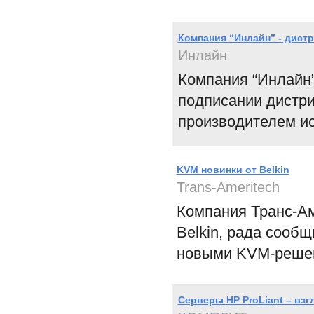
Компания “Инлайн” - дист
Инлайн
Компания “Инлайн”
подписании дистри
производителем ис
KVM новинки от Belkin
Trans-Ameritech
Компания Транс-А
Belkin, рада сообщ
новыми KVM-решени
Серверы НР ProLiant – взг