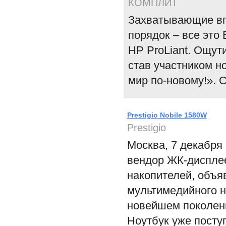
КОМПЛИТ
Захватывающие вп
порядок – все это
HP ProLiant. Ощут
став участником н
мир по-новому!». С
Prestigio Nobile 1580W
Prestigio
Москва, 7 декабря 
вендор ЖК-дисплее
накопителей, объя
мультимедийного но
новейшем поколени
Ноутбук уже посту