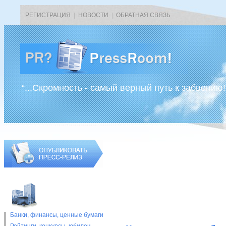
РЕГИСТРАЦИЯ
|
НОВОСТИ
|
ОБРАТНАЯ СВЯЗЬ
“...Скромность - самый верный путь к забвению!
Банки, финансы, ценные бумаги