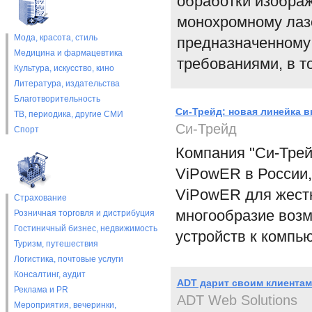
обработки изображ
монохромному лаз
Мода, красота, стиль
предназначенному
Медицина и фармацевтика
требованиями, в т
Культура, искусство, кино
Литература, издательства
Благотворительность
Си-Трейд: новая линейка 
ТВ, периодика, другие СМИ
Си-Трейд
Спорт
Компания "Си-Трейд
ViPowER в России,
ViPowER для жестк
Страхование
многообразие воз
Розничная торговля и дистрибуция
Гостиничный бизнес, недвижимость
устройств к компью
Туризм, путешествия
Логистика, почтовые услуги
Консалтинг, аудит
ADT дарит своим клиентам
Реклама и PR
ADT Web Solutions
Мероприятия, вечеринки,