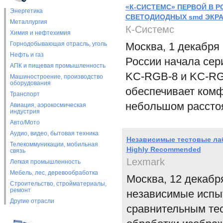
«К-СИСТЕМС» ПЕРВОЙ В 
Энергетика
СВЕТОДИОДНЫХ smd ЭКРА
Металлургия
К-Системс
Химия и нефтехимия
Горнодобывающая отрасль, уголь
Москва, 1 декабря
Нефть и газ
России начала сер
АПК и пищевая промышленность
KC-RGB-8 и KC-RGB
Машиностроение, производство
оборудования
обеспечивает комф
Транспорт
небольшом расстоя
Авиация, аэрокосмическая
индустрия
Авто/Мото
Аудио, видео, бытовая техника
Независимые тестовые лаб
Телекоммуникации, мобильная
Highly Recommended
связь
Lexmark
Легкая промышленность
Мебель, лес, деревообработка
Москва, 12 декабря
Строительство, стройматериалы,
ремонт
независимые испы
Другие отрасли
сравнительным те