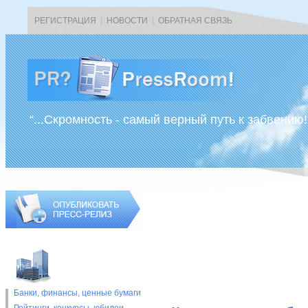
РЕГИСТРАЦИЯ
|
НОВОСТИ
|
ОБРАТНАЯ СВЯЗЬ
“...Скромность - самый верный путь к забвению!
Банки, финансы, ценные бумаги