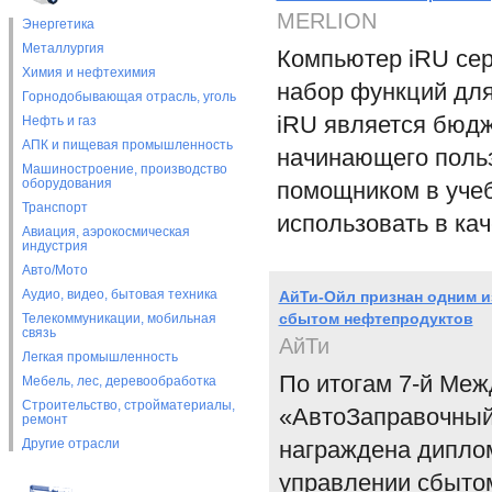
MERLION
Энергетика
Металлургия
Компьютер iRU сер
Химия и нефтехимия
набор функций для
Горнодобывающая отрасль, уголь
iRU является бюд
Нефть и газ
АПК и пищевая промышленность
начинающего польз
Машиностроение, производство
оборудования
помощником в учеб
Транспорт
использовать в ка
Авиация, аэрокосмическая
индустрия
Авто/Мото
Аудио, видео, бытовая техника
АйТи-Ойл признан одним и
сбытом нефтепродуктов
Телекоммуникации, мобильная
связь
АйТи
Легкая промышленность
По итогам 7-й Ме
Мебель, лес, деревообработка
Строительство, стройматериалы,
«АвтоЗаправочный
ремонт
Другие отрасли
награждена дипло
управлении сбытом