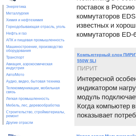
поставок в Россию
Энергетика
Металлургия
коммутаторов EDS
Химия и нефтехимия
известных и хорош
Горнодобывающая отрасль, уголь
коммутаторов ED-6
Нефть и газ
АПК и пищевая промышленность
Машиностроение, производство
оборудования
Компьютерный слон ПИРИТ 
Транспорт
550W SLI
Авиация, аэрокосмическая
ПИРИТ
индустрия
Авто/Мото
Интересной особен
Аудио, видео, бытовая техника
индикатором нагру
Телекоммуникации, мобильная
связь
модуль подключает
Легкая промышленность
Когда компьютер в
Мебель, лес, деревообработка
Строительство, стройматериалы,
показывает потреб
ремонт
Другие отрасли