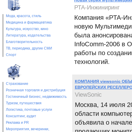
Новая серия Мультимедийн
РТА-Инжиниринг
Мода, красота, стиль
Компания «РТА-Инж
Медицина и фармацевтика
новую Мультимеди
Культура, искусство, кино
была анонсирована 
Литература, издательства
Благотворительность
InfoComm-2006 в О
ТВ, периодика, другие СМИ
работы по создан
Спорт
технологий.
КОМПАНИЯ viewsonic ОБ
Страхование
ЕВРОПЕЙСКИХ РЕСЕЛЛЕР
Розничная торговля и дистрибуция
ViewSonic
Гостиничный бизнес, недвижимость
Туризм, путешествия
Москва, 14 июля 2
Логистика, почтовые услуги
области компьюте
Консалтинг, аудит
объявила о начал
Реклама и PR
Мероприятия, вечеринки,
продающих монитор