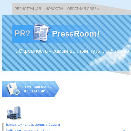
РЕГИСТРАЦИЯ
|
НОВОСТИ
|
ОБРАТНАЯ СВЯЗЬ
“...Скромность - самый верный путь к забвению!
Банки, финансы, ценные бумаги