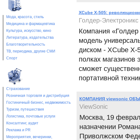
XCube X-505: революционн
Мода, красота, стиль
Голдер-Электроникс
Медицина и фармацевтика
Компания «Голдер
Культура, искусство, кино
Литература, издательства
модель универсаль
Благотворительность
диском - XCube X-5
ТВ, периодика, другие СМИ
полках магазинов э
Спорт
сможет существенн
портативной техни
Страхование
Розничная торговля и дистрибуция
КОМПАНИЯ viewsonic ОБ
Гостиничный бизнес, недвижимость
ViewSonic
Туризм, путешествия
Москва, 19 феврал
Логистика, почтовые услуги
Консалтинг, аудит
назначении Роман
Реклама и PR
Приволжском Федер
Мероприятия, вечеринки,