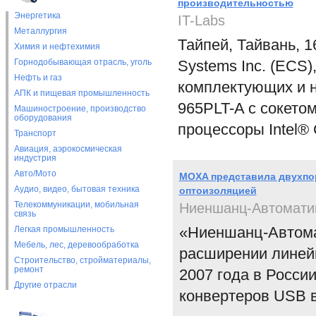
производительностью
Энергетика
IT-Labs
Металлургия
Тайпей, Тайвань, 1
Химия и нефтехимия
Горнодобывающая отрасль, уголь
Systems Inc. (ECS
Нефть и газ
комплектующих и н
АПК и пищевая промышленность
965PLT-A с сокет
Машиностроение, производство
оборудования
процессоры Intel®
Транспорт
Авиация, аэрокосмическая
индустрия
Авто/Мото
MOXA представила двухпор
Аудио, видео, бытовая техника
оптоизоляцией
Телекоммуникации, мобильная
Ниеншанц-Автомати
связь
«Ниеншанц-Автома
Легкая промышленность
Мебель, лес, деревообработка
расширении линейк
Строительство, стройматериалы,
ремонт
2007 года в Росси
Другие отрасли
конвертеров USB в