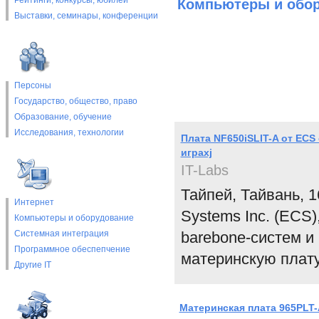
Рейтинги, конкурсы, юбилеи
Компьютеры и обо
Выставки, cеминары, конференции
Персоны
Государство, общество, право
Образование, обучение
Исследования, технологии
Плата NF650iSLIT-A от EC
играхj
IT-Labs
Тайпей, Тайвань, 1
Интернет
Systems Inc. (ECS
Компьютеры и оборудование
Системная интеграция
barebone-систем и
Программное обеспепчение
материнскую плат
Другие IT
Материнская плата 965PLT