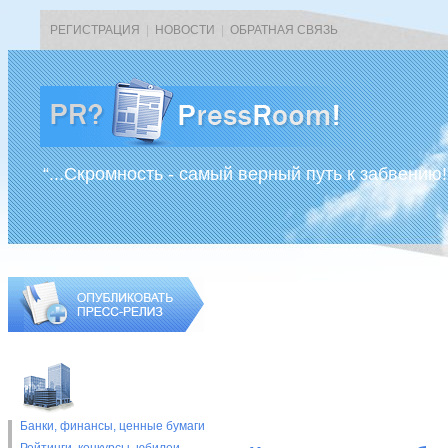
РЕГИСТРАЦИЯ
|
НОВОСТИ
|
ОБРАТНАЯ СВЯЗЬ
“...Скромность - самый верный путь к забвению!
Банки, финансы, ценные бумаги