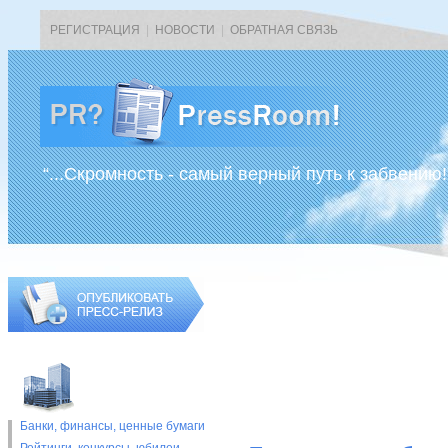
РЕГИСТРАЦИЯ
|
НОВОСТИ
|
ОБРАТНАЯ СВЯЗЬ
“...Скромность - самый верный путь к забвению!
Банки, финансы, ценные бумаги