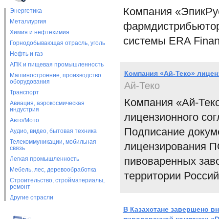
Компания «ЭпикРус
Энергетика
Металлургия
фармдистрибьютор
Химия и нефтехимия
системы ERA Financ
Горнодобывающая отрасль, уголь
Нефть и газ
АПК и пищевая промышленность
Компания «Ай-Теко» лиценз
Машиностроение, производство
оборудования
Ай-Теко
Транспорт
Компания «Ай-Теко
Авиация, аэрокосмическая
индустрия
лицензионного сог
Авто/Мото
Подписание докум
Аудио, видео, бытовая техника
Телекоммуникации, мобильная
лицензирования ПО
связь
пивоваренных заво
Легкая промышленность
Мебель, лес, деревообработка
территории Россий
Строительство, стройматериалы,
ремонт
Другие отрасли
В Казахстане завершено в