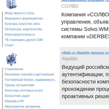
пивоваренной компании «
СОЛВО
Мода, красота, стиль
Компания «СОЛВО»
Медицина и фармацевтика
управления, объяв
Культура, искусство, кино
системы Solvo.WM
Литература, издательства
Благотворительность
компании «DERBE
ТВ, периодика, другие СМИ
Спорт
eSafe от Aladdin прошел г
Aladdin
Ведущий российски
Страхование
аутентификации, 
Розничная торговля и дистрибуция
Гостиничный бизнес, недвижимость
безопасности комп
Туризм, путешествия
прохождении проц
Логистика, почтовые услуги
проактивных решен
Консалтинг, аудит
Реклама и PR
Мероприятия, вечеринки,