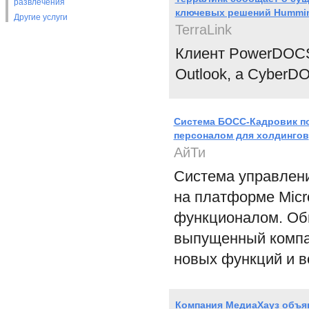
развлечения
ключевых решений Hummin
Другие услуги
TerraLink
Клиент PowerDOCS 
Outlook, а CyberD
Система БОСС-Кадровик п
персоналом для холдингов
АйТи
Система управлен
на платформе Micr
функционалом. Обн
выпущенный компан
новых функций и в
Компания МедиаХауз объя