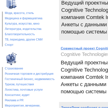
Ведущий проектный
Cognitive Technol
Мода, красота, стиль
компания Comtek I
Медицина и фармацевтика
Анкеты с данными 
Культура, искусство, кино
Литература, издательства
помощью системы C
Благотворительность
ТВ, периодика, другие СМИ
Спорт
Совместный проект Cognitiv
Cognitive Technologie
Ведущий проектный
Страхование
Cognitive Technolo
Розничная торговля и дистрибуция
компания Comtek In
Гостиничный бизнес, недвижимость
Анкеты с данными 
Туризм, путешествия
Логистика, почтовые услуги
помощью системы C
Консалтинг, аудит
Реклама и PR
Мероприятия, вечеринки,
ТерраЛинк сообщает о су