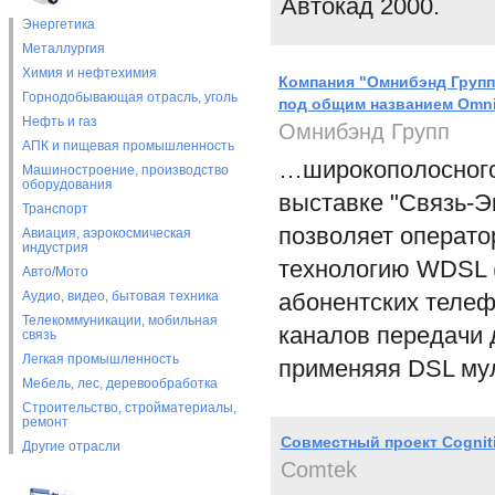
Автокад 2000.
Энергетика
Металлургия
Химия и нефтехимия
Компания "Омнибэнд Групп
Горнодобывающая отрасль, уголь
под общим названием Omni
Нефть и газ
Омнибэнд Групп
АПК и пищевая промышленность
…широкополосного 
Машиностроение, производство
оборудования
выставке "Связь-Э
Транспорт
позволяет оператор
Авиация, аэрокосмическая
индустрия
технологию WDSL (
Авто/Мото
Аудио, видео, бытовая техника
абонентских телеф
Телекоммуникации, мобильная
каналов передачи 
связь
Легкая промышленность
применяяя DSL му
Мебель, лес, деревообработка
Строительство, стройматериалы,
ремонт
Совместный проект Cognitiv
Другие отрасли
Comtek