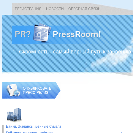
РЕГИСТРАЦИЯ
|
НОВОСТИ
|
ОБРАТНАЯ СВЯЗЬ
“...Скромность - самый верный путь к забвению!
Банки, финансы, ценные бумаги