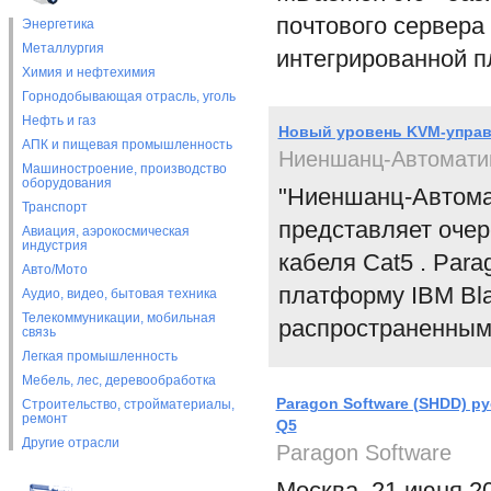
почтового сервера
Энергетика
Металлургия
интегрированной 
Химия и нефтехимия
Горнодобывающая отрасль, уголь
Нефть и газ
Новый уровень KVM-управ
АПК и пищевая промышленность
Ниеншанц-Автомати
Машиностроение, производство
оборудования
"Ниеншанц-Автомат
Транспорт
представляет оче
Авиация, аэрокосмическая
индустрия
кабеля Cat5 . Para
Авто/Мото
платформу IBM Bla
Аудио, видео, бытовая техника
Телекоммуникации, мобильная
распространенными
связь
Легкая промышленность
Мебель, лес, деревообработка
Paragon Software (SHDD) 
Строительство, стройматериалы,
ремонт
Q5
Другие отрасли
Paragon Software
Москва, 21 июня 20