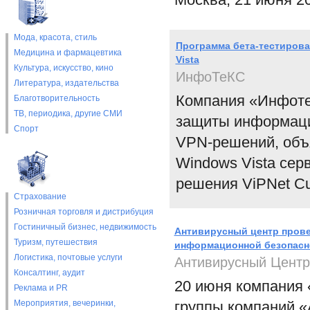
Мода, красота, стиль
Программа бета-тестирован
Медицина и фармацевтика
Vista
Культура, искусство, кино
ИнфоТеКС
Литература, издательства
Компания «Инфотек
Благотворительность
ТВ, периодика, другие СМИ
защиты информаци
Спорт
VPN-решений, объя
Windows Vista сер
решения ViPNet C
Страхование
Розничная торговля и дистрибуция
Гостиничный бизнес, недвижимость
Антивирусный центр прове
Туризм, путешествия
информационной безопасн
Логистика, почтовые услуги
Антивирусный Центр
Консалтинг, аудит
20 июня компания 
Реклама и PR
Мероприятия, вечеринки,
группы компаний «