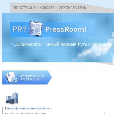
РЕГИСТРАЦИЯ
|
НОВОСТИ
|
ОБРАТНАЯ СВЯЗЬ
“...Скромность - самый верный путь к забвению!
Банки, финансы, ценные бумаги