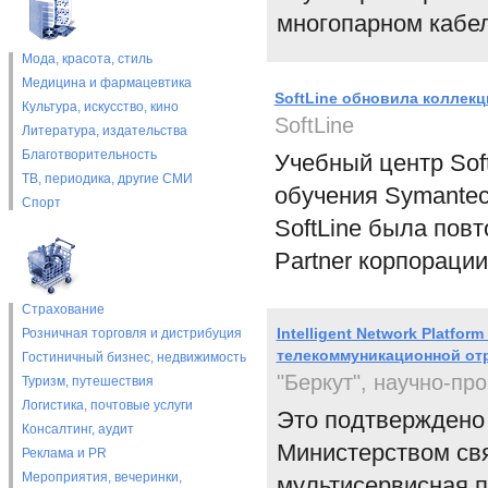
многопарном кабел
Мода, красота, стиль
Медицина и фармацевтика
SoftLine обновила коллек
Культура, искусство, кино
SoftLine
Литература, издательства
Благотворительность
Учебный центр Sof
ТВ, периодика, другие СМИ
обучения Symantec 
Спорт
SoftLine была повт
Partner корпорации
Страхование
Intelligent Network Platfo
Розничная торговля и дистрибуция
телекоммуникационной от
Гостиничный бизнес, недвижимость
"Беркут", научно-п
Туризм, путешествия
Логистика, почтовые услуги
Это подтверждено
Консалтинг, аудит
Министерством свя
Реклама и PR
Мероприятия, вечеринки,
мультисервисная 