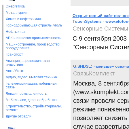
Энергетика
Металлургия
Открыт новый сайт полнос
Химия и нефтехимия
TouchSystems - www.elotou
Горнодобывающая отрасль, уголь
Сенсорные Системы
Нефть и газ
С 9 сентября 2003
АПК и пищевая промышленность
Машиностроение, производство
"Сенсорные Системы
оборудования
Транспорт
Авиация, аэрокосмическая
индустрия
G.SHDSL: «меньше» означ
Авто/Мото
СвязьКомплект
Аудио, видео, бытовая техника
Москва, 8 сентябр
Телекоммуникации, мобильная
связь
(www.skomplekt.co
Легкая промышленность
связи провели се
Мебель, лес, деревообработка
Строительство, стройматериалы,
режиме пониженно
ремонт
Другие отрасли
позволяет снизить
случае развертыва