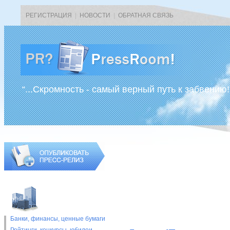
РЕГИСТРАЦИЯ
|
НОВОСТИ
|
ОБРАТНАЯ СВЯЗЬ
“...Скромность - самый верный путь к забвению!
Банки, финансы, ценные бумаги