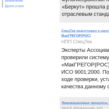
развлечения
«Беркут» прошла 
Другие услуги
отраслевым станд
СпецТек подготовил к сер
МакГРЕГОР(РОС)
НПП СпецТек
Эксперты Ассоциац
проверили систему
«МакГРЕГОР(РОС)»
ИСО 9001:2000. По
ходе проверки, ус
качества данному 
Инновационные продукты X
MAS Elektronik AG