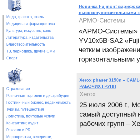
Новинка Fujinon: варифок
высокочувствительными к
Мода, красота, стиль
АРМО-Системы
Медицина и фармацевтика
«АРМО-Системы» п
Культура, искусство, кино
Литература, издательства
YV10x5B-SA2 «Fuji
Благотворительность
четким изображени
ТВ, периодика, другие СМИ
горизонтальными уг
Спорт
Xerox phaser 3150n – С
РАБОЧИХ ГРУПП
Страхование
Xerox
Розничная торговля и дистрибуция
Гостиничный бизнес, недвижимость
25 июля 2006 г., 
Туризм, путешествия
самый доступный 
Логистика, почтовые услуги
рабочих групп – Xe
Консалтинг, аудит
Реклама и PR
Мероприятия, вечеринки,