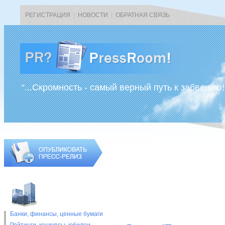
РЕГИСТРАЦИЯ
|
НОВОСТИ
|
ОБРАТНАЯ СВЯЗЬ
“...Скромность - самый верный путь к забвению!
Банки, финансы, ценные бумаги