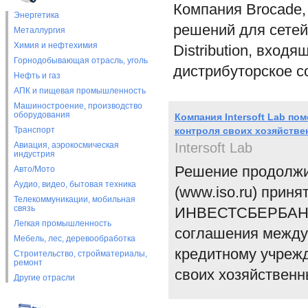
Компания Brocade,
Энергетика
решений для сетей 
Металлургия
Химия и нефтехимия
Distribution, вход
Горнодобывающая отрасль, уголь
дистрибуторское с
Нефть и газ
АПК и пищевая промышленность
Машиностроение, производство
оборудования
Компания Intersoft Lab п
Транспорт
контроля своих хозяйстве
Авиация, аэрокосмическая
Intersoft Lab
индустрия
Решение продолжит
Авто/Мото
Аудио, видео, бытовая техника
(www.iso.ru) прин
Телекоммуникации, мобильная
связь
ИНВЕСТСБЕРБАНК (
Легкая промышленность
соглашения между
Мебель, лес, деревообработка
кредитному учреж
Строительство, стройматериалы,
ремонт
своих хозяйственн
Другие отрасли