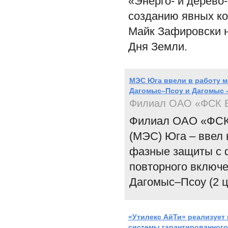
«Энерго- и дерево
созданию явных ко
Майк Зафировски н
Дня Земли.
МЭС Юга ввели в работу м
Дагомыс–Псоу и Дагомыс -
Филиал ОАО «ФСК 
Филиал ОАО «ФСК 
(МЭС) Юга – ввел
фазные защиты с 
повторного включе
Дагомыс–Псоу (2 ц
«Утилекс АйТи» реализует
системы гарантированного