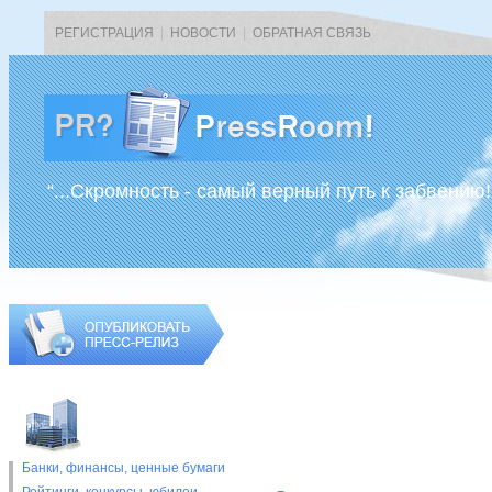
РЕГИСТРАЦИЯ
|
НОВОСТИ
|
ОБРАТНАЯ СВЯЗЬ
“...Скромность - самый верный путь к забвению!
Банки, финансы, ценные бумаги