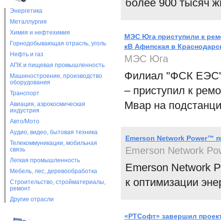
более 900 тысяч ж
Энергетика
Металлургия
Химия и нефтехимия
МЭС Юга приступили к рем
Горнодобывающая отрасль, уголь
кВ Афипская в Краснодарс
Нефть и газ
МЭС Юга
АПК и пищевая промышленность
Филиал "ФСК ЕЭС" 
Машиностроение, производство
оборудования
– приступил к рем
Транспорт
Мвар на подстанци
Авиация, аэрокосмическая
индустрия
Авто/Мото
Аудио, видео, бытовая техника
Emerson Network Power™ п
Телекоммуникации, мобильная
Emerson Network Po
связь
Легкая промышленность
Emerson Network P
Мебель, лес, деревообработка
к оптимизации эне
Строительство, стройматериалы,
ремонт
Другие отрасли
«РТСофт» завершил проект