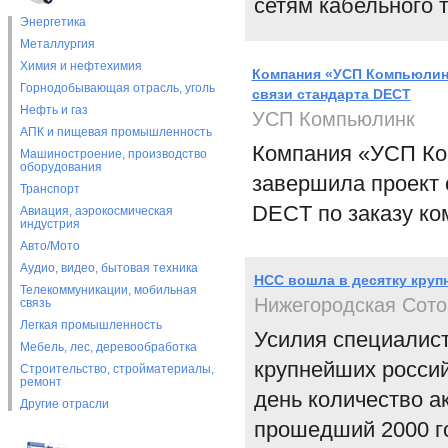
сетям кабельного 
Энергетика
Металлургия
Химия и нефтехимия
Компания «УСП Компьюлин
Горнодобывающая отрасль, уголь
связи стандарта DECT
Нефть и газ
УСП Компьюлинк
АПК и пищевая промышленность
Компания «УСП Ко
Машиностроение, производство
оборудования
завершила проект 
Транспорт
DECT по заказу к
Авиация, аэрокосмическая
индустрия
Авто/Мото
Аудио, видео, бытовая техника
НСС вошла в десятку круп
Телекоммуникации, мобильная
Нижегородская Сото
связь
Легкая промышленность
Усилия специалист
Мебель, лес, деревообработка
крупнейших россий
Строительство, стройматериалы,
ремонт
день количество а
Другие отрасли
прошедший 2000 го