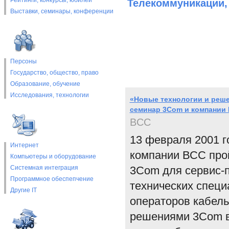
Рейтинги, конкурсы, юбилеи
Телекоммуникации,
Выставки, cеминары, конференции
Персоны
Государство, общество, право
Образование, обучение
Исследования, технологии
«Новые технологии и реш
семинар 3Com и компании
BCC
13 февраля 2001 г
Интернет
компании ВСС про
Компьютеры и оборудование
Системная интеграция
3Com для сервис-п
Программное обеспепчение
технических специ
Другие IT
операторов кабель
решениями 3Com в