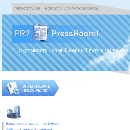
РЕГИСТРАЦИЯ
|
НОВОСТИ
|
ОБРАТНАЯ СВЯЗЬ
“...Скромность - самый верный путь к забвению!
Банки, финансы, ценные бумаги