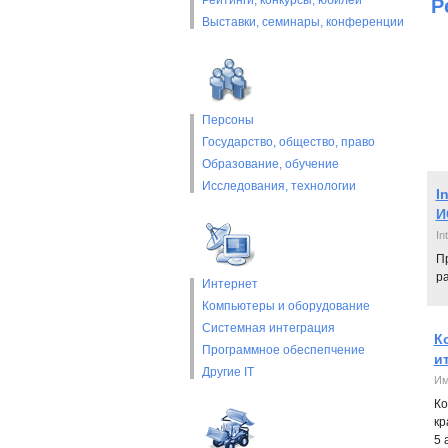
Рейтинги, конкурсы, юбилеи
Р
Выставки, cеминары, конференции
Персоны
Государство, общество, право
Образование, обучение
Исследования, технологии
I
И
Int
П
р
Интернет
Компьютеры и оборудование
Системная интеграция
К
Программное обеспепчение
и
Другие IT
Им
Ко
кр
5 