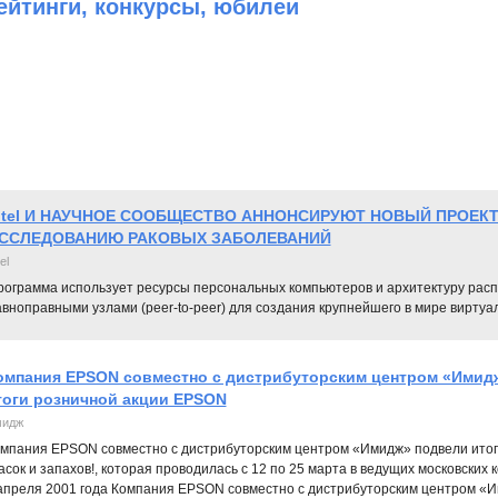
ейтинги, конкурсы, юбилеи
ntel И НАУЧНОЕ СООБЩЕСТВО АННОНСИРУЮТ НОВЫЙ ПРОЕКТ
ССЛЕДОВАНИЮ РАКОВЫХ ЗАБОЛЕВАНИЙ
el
рограмма использует ресурсы персональных компьютеров и архитектуру рас
авноправными узлами (peer-to-peer) для создания крупнейшего в мире вирту
омпания EPSON совместно с дистрибуторским центром «Имид
тоги розничной акции EPSON
идж
мпания EPSON совместно с дистрибуторским центром «Имидж» подвели итог
асок и запахов!, которая проводилась с 12 по 25 марта в ведущих московски
апреля 2001 года Компания EPSON совместно с дистрибуторским центром «И