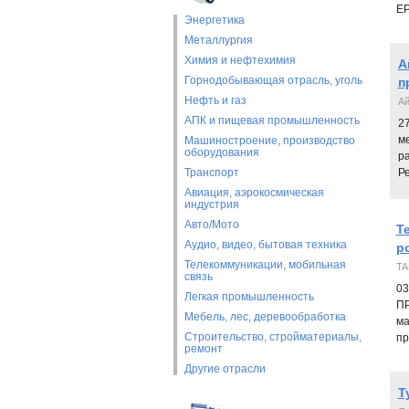
E
Энергетика
Металлургия
Химия и нефтехимия
А
Горнодобывающая отрасль, уголь
п
Нефть и газ
А
АПК и пищевая промышленность
2
м
Машиностроение, производство
оборудования
р
Транспорт
Р
Авиация, аэрокосмическая
индустрия
Авто/Мото
Т
Аудио, видео, бытовая техника
р
Телекоммуникации, мобильная
TA
связь
03
Легкая промышленность
ПР
Мебель, лес, деревообработка
ма
Строительство, стройматериалы,
пр
ремонт
Другие отрасли
Т