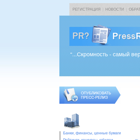
РЕГИСТРАЦИЯ
|
НОВОСТИ
|
ОБРА
“...Скромность - самый ве
Банки, финансы, ценные бумаги