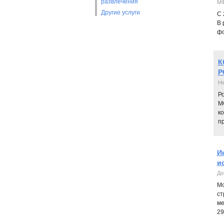
развлечения
МФ
Другие услуги
C 
В 
фо
К
Р
He
Р
М
к
п
И
и
До
Мо
ст
ме
29