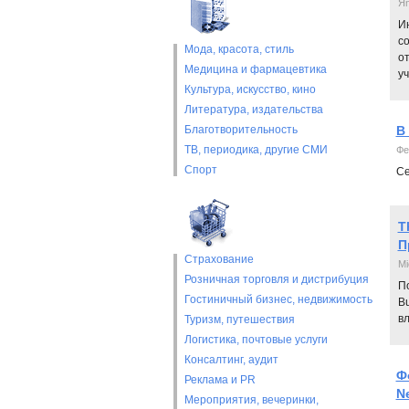
Я
Ин
со
Мода, красота, стиль
от
Медицина и фармацевтика
у
Культура, искусство, кино
Литература, издательства
Благотворительность
В
ТВ, периодика, другие СМИ
Фе
Спорт
Се
T
П
Страхование
Mi
Розничная торговля и дистрибуция
По
Гостиничный бизнес, недвижимость
Bu
в
Туризм, путешествия
Логистика, почтовые услуги
Консалтинг, аудит
Ф
Реклама и PR
Ne
Мероприятия, вечеринки,