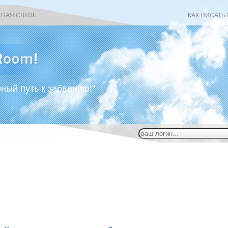
ТНАЯ СВЯЗЬ
КАК ПИСАТЬ
рный путь к забвению!”