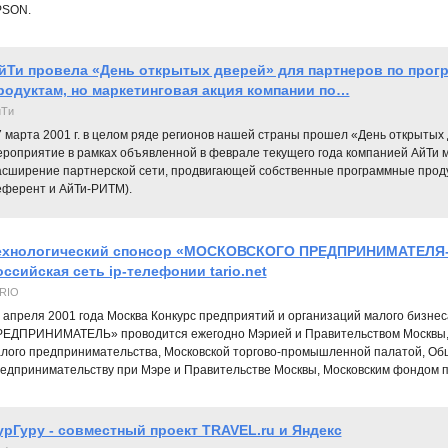
PSON.
йТи провела «День открытых дверей» для партнеров по про
родуктам, но маркетинговая акция компании по…
йТи
7 марта 2001 г. в целом ряде регионов нашей страны прошел «День открытых
ероприятие в рамках объявленной в феврале текущего года компанией АйТи м
асширение партнерской сети, продвигающей собственные программные прод
еферент и АйТи-РИТМ).
ехнологический спонсор «МОСКОВСКОГО ПРЕДПРИНИМАТЕЛЯ-2
оссийская сеть ip-телефонии tario.net
RIO
 апреля 2001 года Москва Конкурс предприятий и организаций малого биз
ЕДПРИНИМАТЕЛЬ» проводится ежегодно Мэрией и Правительством Москвы, 
лого предпринимательства, Московской торгово-промышленной палатой, Об
едпринимательству при Мэре и Правительстве Москвы, Московским фондом 
урГуру - совместный проект TRAVEL.ru и Яндекс