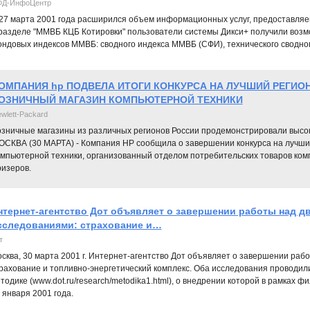
Д-ИнфоЦентр
27 марта 2001 года расширился объем информационных услуг, предоставляемы
разделе "ММВБ КЦБ Котировки" пользователи системы Дикси+ получили возм
ндовых индексов ММВБ: сводного индекса ММВБ (СФИ), технического сводно
ОМПАНИЯ hp ПОДВЕЛА ИТОГИ КОНКУРСА НА ЛУЧШИЙ РЕГИ
ОЗНИЧНЫЙ МАГАЗИН КОМПЬЮТЕРНОЙ ТЕХНИКИ
wlett-Packard
озничные магазины из различных регионов России продемонстрировали высок
ОСКВА (30 МАРТА) - Компания HP сообщила о завершении конкурса на лучши
омпьютерной техники, организованный отделом потребительских товаров комп
ризеров.
нтернет-агентство Дот объявляет о завершении работы над 
сследованиями: страхование и…
т
сква, 30 марта 2001 г. Интернет-агентство Дот объявляет о завершении раб
рахование и топливно-энергетический комплекс. Оба исследования проводил
тодике (www.dot.ru/research/metodika1.html), о внедрении которой в рамках 
 января 2001 года.