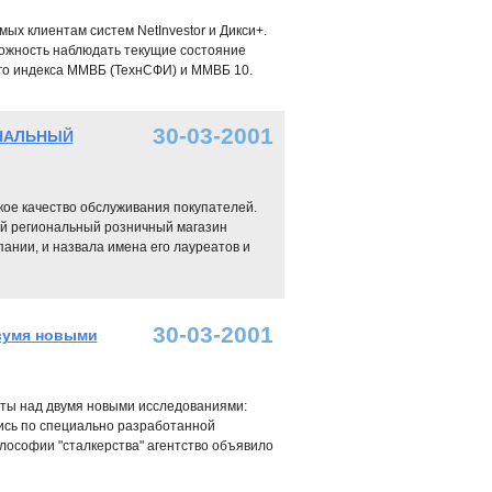
х клиентам систем NetInvestor и Дикси+.
ожность наблюдать текущие состояние
го индекса ММВБ (ТехнСФИ) и ММВБ 10.
30-03-2001
ОНАЛЬНЫЙ
ое качество обслуживания покупателей.
й региональный розничный магазин
ании, и назвала имена его лауреатов и
30-03-2001
двумя новыми
оты над двумя новыми исследованиями:
ись по специально разработанной
философии "сталкерства" агентство объявило