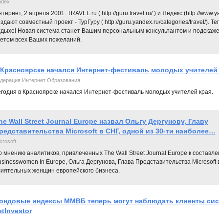
ndex
тернет, 2 апреля 2001. TRAVEL.ru ( http://guru.travel.ru/ ) и Яндекс (http://www
здают совместный проект - ТурГуру ( http://guru.yandex.ru/categories/travel/)
дыхе! Новая система станет Вашим персональным консультантом и подскажет,
четом всех Ваших пожеланий.
 Красноярске начался Интернет-фестиваль молодых учителей
дерация Интернет Образования
годня в Красноярске начался Интернет-фестиваль молодых учителей края.
he Wall Street Journal Europe назвал Ольгу Дергунову, Главу
редставительства Microsoft в СНГ, одной из 30-ти наиболее…
crosoft
 мнению аналитиков, привлеченных The Wall Street Journal Europe к составлен
sinesswomen In Europe, Ольга Дергунова, Глава Представительства Microsoft 
лиятельных женщин европейского бизнеса.
ондовые индексы ММВБ теперь могут наблюдать клиенты сис
tInvestor