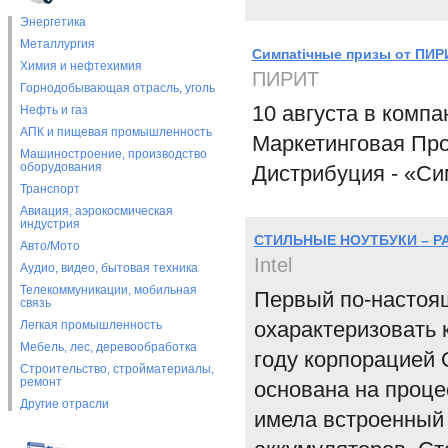
Энергетика
Металлургия
Симпatiчные призы от ПИРИ
Химия и нефтехимия
ПИРИТ
Горнодобывающая отрасль, уголь
10 августа в комп
Нефть и газ
АПК и пищевая промышленность
Маркетинговая Про
Машиностроение, производство
оборудования
Дистрибуция - «Си
Транспорт
Авиация, аэрокосмическая
индустрия
СТИЛЬНЫЕ НОУТБУКИ – Р
Авто/Мото
Intel
Аудио, видео, бытовая техника
Телекоммуникации, мобильная
Первый по-настоя
связь
охарактеризовать 
Легкая промышленность
Мебель, лес, деревообработка
году корпорацией 
Строительство, стройматериалы,
ремонт
основана на процес
Другие отрасли
имела встроенный