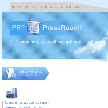
РЕГИСТРАЦИЯ
|
НОВОСТИ
|
ОБРАТНАЯ СВЯЗЬ
“...Скромность - самый верный путь к забвению!
Банки, финансы, ценные бумаги