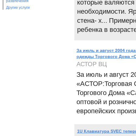
которые валяются 
развлечения
Другие услуги
необходимости. Яр
стена- х... Приме
ребенка в возрасте
За июль и август 2004 го
одежды Торгового Дома «
АСТОР ВЦ
За июль и август 
«АСТОР:Торговая С
Торгового Дома «С
оптовой и розничн
европейских произ
1U Клавиатура SVEC тепе