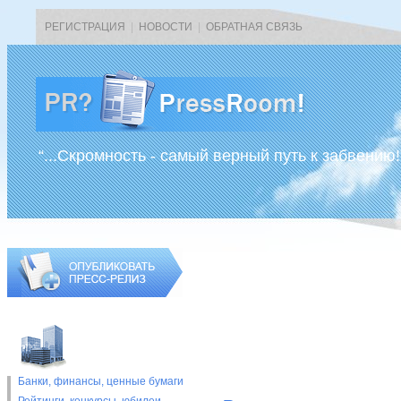
РЕГИСТРАЦИЯ
|
НОВОСТИ
|
ОБРАТНАЯ СВЯЗЬ
“...Скромность - самый верный путь к забвению!
Банки, финансы, ценные бумаги