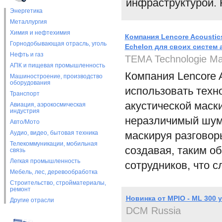
инфраструктурой. Н
Энергетика
Металлургия
Химия и нефтехимия
Компания Lencore Acousti
Горнодобывающая отрасль, уголь
Echelon для своих систем 
Нефть и газ
TEMA Technologie Ma
АПК и пищевая промышленность
Компания Lencore 
Машиностроение, производство
оборудования
использовать техн
Транспорт
акустической маски
Авиация, аэрокосмическая
индустрия
неразличимый шум 
Авто/Мото
Аудио, видео, бытовая техника
маскируя разговор
Телекоммуникации, мобильная
создавая, таким о
связь
Легкая промышленность
сотрудников, что 
Мебель, лес, деревообработка
Строительство, стройматериалы,
ремонт
Новинка от MPIO - ML 300 
Другие отрасли
DCM Russia