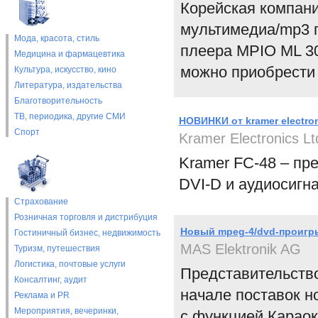
Корейская компани
мультимедиа/mp3 п
Мода, красота, стиль
плеера MPIO ML 30
Медицина и фармацевтика
можно приобрести 
Культура, искусство, кино
Литература, издательства
Благотворительность
ТВ, периодика, другие СМИ
НОВИНКИ от kramer electro
Спорт
Kramer Electronics Lt
Kramer FC-48 – пр
DVI-D и аудиосигн
Страхование
Розничная торговля и дистрибуция
Новый mpeg-4/dvd-проигры
Гостиничный бизнес, недвижимость
MAS Elektronik AG
Туризм, путешествия
Логистика, почтовые услуги
Представительство
Консалтинг, аудит
начале поставок 
Реклама и PR
Мероприятия, вечеринки,
с функцией Карао