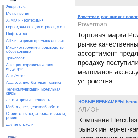
Энергетика
Металлургия
Powerman расширяет ассор
Химия и нефтехимия
Powerman
Горнодобывающая отрасль, уголь
Торговая марка Po
Нефть и газ
АПК и пищевая промышленность
рынке качественн
Машиностроение, производство
оборудования
ассортимент предл
Транспорт
продажу поступили
Авиация, аэрокосмическая
индустрия
меломанов аксессу
Авто/Мото
устройства.
Аудио, видео, бытовая техника
Телекоммуникации, мобильная
связь
Легкая промышленность
НОВЫЕ ВЕБКАМЕРЫ hercul
Мебель, лес, деревообработка
АЛИОН
Строительство, стройматериалы,
ремонт
Компания Hercules
Другие отрасли
рынок интернет-ка