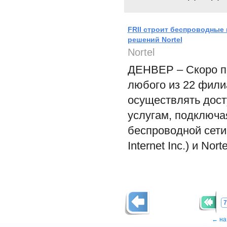
FRII строит беспроводные
решений Nortel
Nortel
ДЕНВЕР – Скоро по
любого из 22 фили
осуществлять дост
услугам, подключа
беспроводной сети
Internet Inc.) и Nor
7
← на