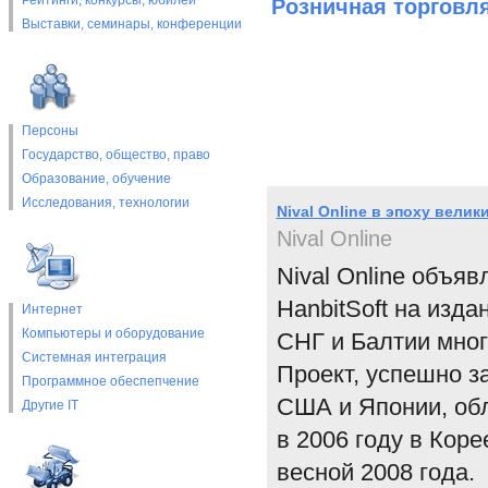
Рейтинги, конкурсы, юбилеи
Розничная торговл
Выставки, cеминары, конференции
Персоны
Государство, общество, право
Образование, обучение
Исследования, технологии
Nival Online в эпоху вели
Nival Online
Nival Online объяв
HanbitSoft на изда
Интернет
Компьютеры и оборудование
СНГ и Балтии мног
Системная интеграция
Проект, успешно з
Программное обеспепчение
США и Японии, обл
Другие IT
в 2006 году в Кор
весной 2008 года.