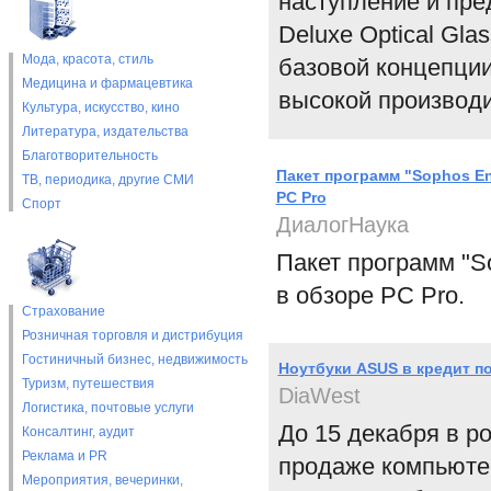
наступление и пре
Deluxe Optical Gla
Мода, красота, стиль
базовой концепции
Медицина и фармацевтика
высокой производи
Культура, искусство, кино
Литература, издательства
Благотворительность
Пакет программ "Sophos End
ТВ, периодика, другие СМИ
PC Pro
Спорт
ДиалогНаука
Пакет программ "So
в обзоре PC Pro.
Страхование
Розничная торговля и дистрибуция
Гостиничный бизнес, недвижимость
Ноутбуки ASUS в кредит п
Туризм, путешествия
DiaWest
Логистика, почтовые услуги
До 15 декабря в р
Консалтинг, аудит
Реклама и PR
продаже компьютер
Мероприятия, вечеринки,