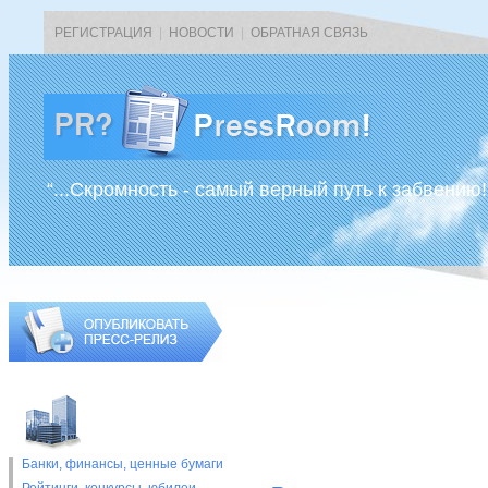
РЕГИСТРАЦИЯ
|
НОВОСТИ
|
ОБРАТНАЯ СВЯЗЬ
“...Скромность - самый верный путь к забвению!
Банки, финансы, ценные бумаги