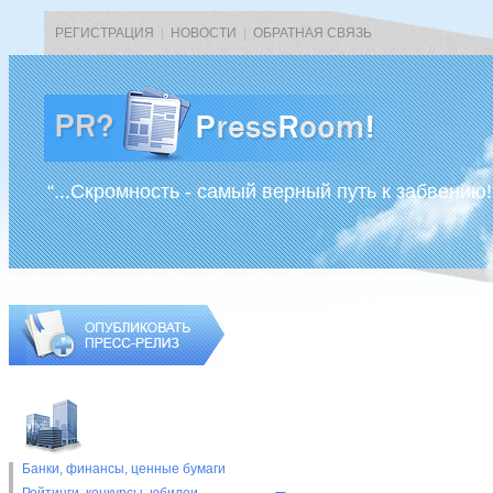
РЕГИСТРАЦИЯ
|
НОВОСТИ
|
ОБРАТНАЯ СВЯЗЬ
“...Скромность - самый верный путь к забвению!
Банки, финансы, ценные бумаги