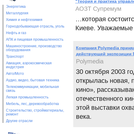
"Теория и практика управ
Энергетика
АОЗТ Супремум
Металлургия
…которая состоится
Химия и нефтехимия
Горнодобывающая отрасль, уголь
Киеве. Уважаемые 
Нефть и газ
АПК и пищевая промышленность
Машиностроение, производство
Компания Polymedia приня
оборудования
действующей экспозиции 
Транспорт
Polymedia
Авиация, аэрокосмическая
индустрия
30 октября 2003 г
Авто/Мото
открылась новая, 
Аудио, видео, бытовая техника
Телекоммуникации, мобильная
кино», рассказыва
связь
отечественного ки
Легкая промышленность
Мебель, лес, деревообработка
этой выставки охв
Строительство, стройматериалы,
ремонт
века.
Другие отрасли