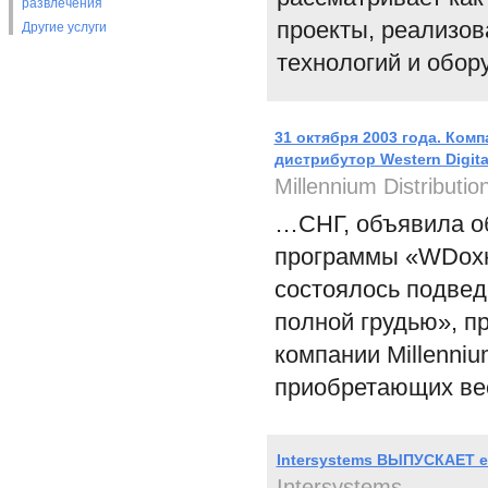
развлечения
проекты, реализов
Другие услуги
технологий и обо
31 октября 2003 года. Комп
дистрибутор Western Digit
Millennium Distributio
…СНГ, объявила о
программы «WDохни
состоялось подвед
полной грудью», п
компании Millenniu
приобретающих вес
Intersystems ВЫПУСКАЕТ 
Intersystems