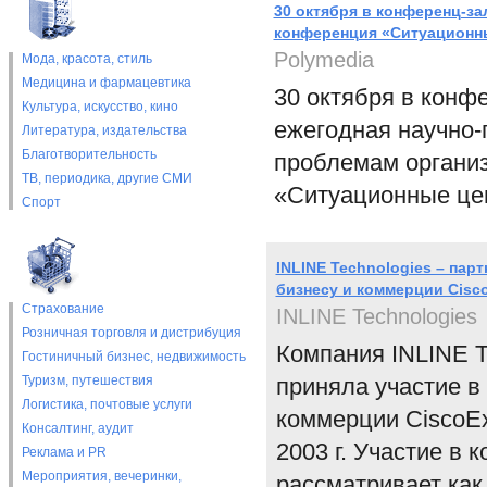
30 октября в конференц-з
конференция «Ситуационны
Polymedia
Мода, красота, стиль
Медицина и фармацевтика
30 октября в конф
Культура, искусство, кино
ежегодная научно-
Литература, издательства
Благотворительность
проблемам организ
ТВ, периодика, другие СМИ
«Ситуационные цен
Спорт
INLINE Technologies – пар
бизнесу и коммерции Cisc
Страхование
INLINE Technologies
Розничная торговля и дистрибуция
Компания INLINE T
Гостиничный бизнес, недвижимость
Туризм, путешествия
приняла участие в
Логистика, почтовые услуги
коммерции CiscoEx
Консалтинг, аудит
2003 г. Участие в
Реклама и PR
Мероприятия, вечеринки,
рассматривает как