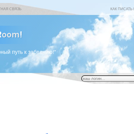
ТНАЯ СВЯЗЬ
КАК ПИСАТЬ
рный путь к забвению!”