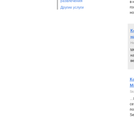
развлечения
в 
го
Другие услуги
но
К
н
He
М
н
ве
К
M
St
…F
се
по
Ser