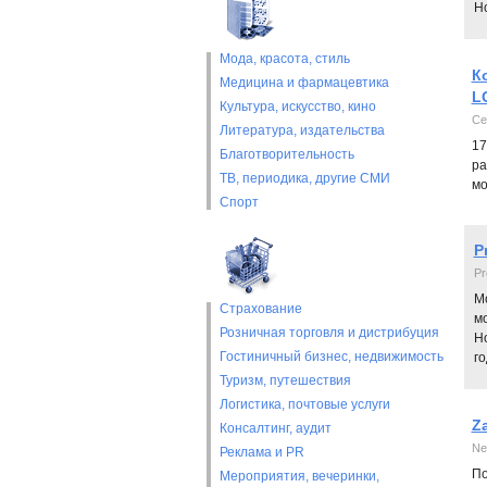
Но
Мода, красота, стиль
К
Медицина и фармацевтика
L
Культура, искусство, кино
Се
Литература, издательства
17
Благотворительность
ра
ТВ, периодика, другие СМИ
мо
Спорт
P
Pr
Мо
Страхование
мо
Розничная торговля и дистрибуция
Но
Гостиничный бизнес, недвижимость
го
Туризм, путешествия
Логистика, почтовые услуги
Z
Консалтинг, аудит
Ne
Реклама и PR
По
Мероприятия, вечеринки,