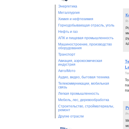
Энергетика
Металлургия
К
Химия и нефтехимия
R-
Горнодобывающая отрасль, уголь
Р
Нефть и газ
м
АПК и пищевая промышленность
ру
ад
Машиностроение, производство
оборудования
Транспорт
Авиация, аэрокосмическая
T
индустрия
L
Авто/Мото
Te
Аудио, видео, бытовая техника
То
Телекоммуникации, мобильная
па
связь
па
Легкая промышленность
Мебель, лес, деревообработка
Строительство, стройматериалы,
P
ремонт
Pr
Другие отрасли
Мо
мо