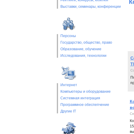
Рейтинги, конкурсы, юбилеи
К
Выставки, cеминары, конференции
Персоны
Государство, общество, право
Образование, обучение
Исследования, технологии
C
T
Co
П
пр
Интернет
Компьютеры и оборудование
Системная интеграция
К
Программное обеспепчение
в
Другие IT
Се
Ко
15
вы