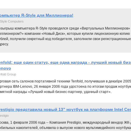
омпьютер R-Style для Миллионера!
Style Computers
озыгрыш компьютера R-Style проводился среди «Виртуальных Миллионеров» -
иллионером?» компании «Новый Диск», которые купили лицензионную копию 
блей, получили секретный код победителя, заполнили свои регистрационные 
ресу.
enfold: еще один статус, еще одна награда - лучший новый би
enovo
nfold Group
рговая сеть салонов портативной техники Tenfold, получившая в декабре 2005 
ртнера IBM-Lenovo, 26 января 2006 года удостоена по итогам продаж ноутбук
мятной награды «Лучший новый бизнес-партнер, удачный старт».
restigio представила новый 13” ноутбук на платформе Intel Ce
estigio
сква, 1 февраля 2006 года -- Компания Prestigio, международный вендор ЖК-
бильных накопителей, объявила о выпуске нового мультимедийного ноутбука б