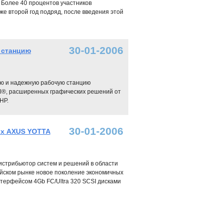
 Более 40 процентов участников
е второй год подряд, после введения этой
30-01-2006
 станцию
ую и надежную рабочую станцию
el®, расширенных графических решений от
НР.
30-01-2006
ых AXUS YOTTA
 дистрибьютор систем и решений в области
ийском рынке новое поколение экономичных
терфейсом 4Gb FC/Ultra 320 SCSI дисками