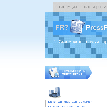
РЕГИСТРАЦИЯ
|
НОВОСТИ
|
ОБРА
“...Скромность - самый ве
Банки, финансы, ценные бумаги