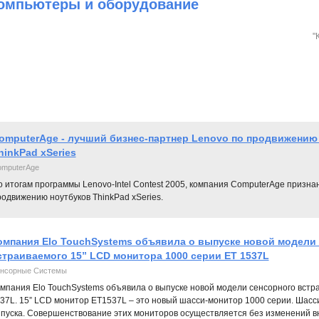
омпьютеры и оборудование
"
omputerAge - лучший бизнес-партнер Lenovo по продвижению
hinkPad xSeries
mputerAge
о итогам программы Lenovo-Intel Contest 2005, компания ComputerAge призн
одвижению ноутбуков ThinkPad xSeries.
омпания Elo TouchSystems объявила о выпуске новой модели
страиваемого 15” LCD монитора 1000 серии ET 1537L
нсорные Системы
мпания Elo TouchSystems объявила о выпуске новой модели сенсорного встр
37L. 15” LCD монитор ET1537L – это новый шасси-монитор 1000 серии. Шас
пуска. Совершенствование этих мониторов осуществляется без изменений в