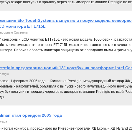
утбук вскоре поступит в продажу через сеть дилеров компании Prestigio по в
омпания Elo TouchSystems выпустила новую модель сенсорно
CD монитора ET 1715L
нсорные Системы
” сенсорный LCD монитор ET1715L - это новая модель 1000 серии, разрабо
боты системных интеграторов. ET1715L может использоваться как в качестве н
нитора. Рабочая область монитора защищена от попадания пыли и грязи вну
restigio представила новый 13” ноутбук на платформе Intel Ce
estigio
сква, 1 февраля 2006 года -- Компания Prestigio, международный вендор ЖК-
бильных накопителей, объявила о выпуске нового мультимедийного ноутбука б
утбук поступит в продажу через сеть дилеров компании Prestigio по всей Ро
да.
alman стал брендом 2005 года
vada
 итогам конкурса, проводимого на Интернет-портале iXBT.com, «iXBT-Brand 