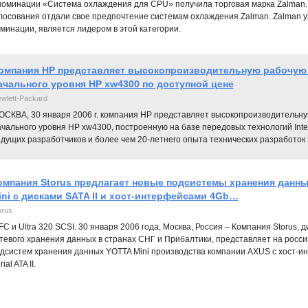
номинации «Система охлаждения для CPU» получила торговая марка Zalman.
лосования отдали свое предпочтение системам охлаждения Zalman. Zalman уж
минации, является лидером в этой категории.
омпания HP представляет высокопроизводительную рабочую
ачального уровня HP xw4300 по доступной цене
wlett-Packard
ОСКВА, 30 января 2006 г. компания HP представляет высокопроизводительн
ачального уровня HP xw4300, построенную на базе передовых технологий Int
дущих разработчиков и более чем 20-летнего опыта технических разработок 
омпания Storus предлагает новые подсистемы хранения данн
ini с дисками SATA II и хост-интерфейсами 4Gb…
orus
C и Ultra 320 SCSI. 30 января 2006 года, Москва, Россия – Компания Storus,
тевого хранения данных в странах СНГ и Прибалтики, представляет на росс
дсистем хранения данных YOTTA Mini производства компании AXUS с хост-ин
ial ATA II.