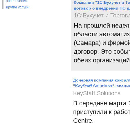
развлечения
Компании "1С:Бухучет и Т
Другие услуги
договор о внедрении ПО д
1C:Бухучет и Торгов
На прошлой недел
области автоматиз
(Самара) и фирмо
договор. Это собы
обеих организаций
Дочерняя компания консалт
"KeyStaff Solutions", спе
KeyStaff Solutions
В середине марта 2
приступили к рабо
Centre.