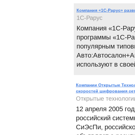
Компания «1С-Рарус» разв
1С-Рарус
Компания «1С-Рар
программы «1С-Ра
популярным типо
Авто:Автосалон+Ав
используют в свое
Компании Открытые Технол
скоростей шифрования се
Открытые технологи
12 апреля 2005 го
российский систем
СиЭсПи, российско