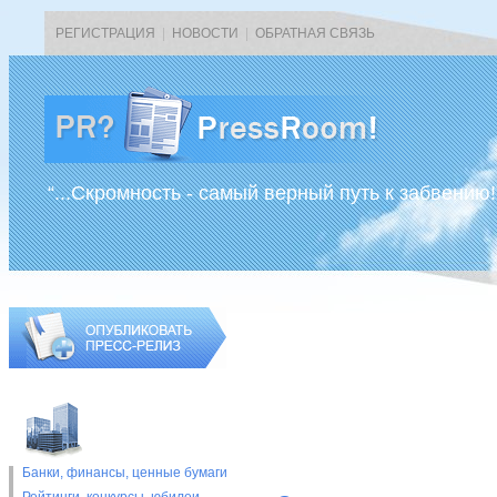
РЕГИСТРАЦИЯ
|
НОВОСТИ
|
ОБРАТНАЯ СВЯЗЬ
“...Скромность - самый верный путь к забвению!
Банки, финансы, ценные бумаги