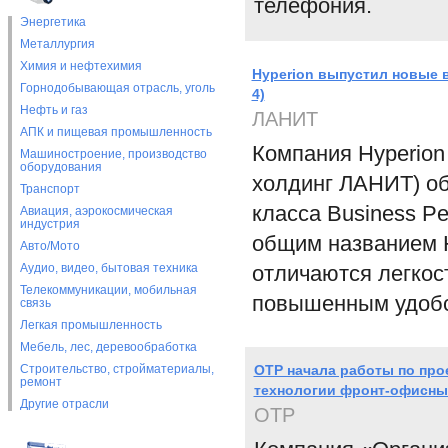
телефония.
Энергетика
Металлургия
Химия и нефтехимия
Hyperion выпустил новые в
Горнодобывающая отрасль, уголь
4)
Нефть и газ
ЛАНИТ
АПК и пищевая промышленность
Компания Hyperion 
Машиностроение, производство
оборудования
холдинг ЛАНИТ) об
Транспорт
класса Business P
Авиация, аэрокосмическая
индустрия
общим названием Hy
Авто/Мото
Аудио, видео, бытовая техника
отличаются легкос
Телекоммуникации, мобильная
повышенным удобс
связь
Легкая промышленность
Мебель, лес, деревообработка
Строительство, стройматериалы,
ОТР начала работы по про
ремонт
технологии фронт-офисны
Другие отрасли
ОТР