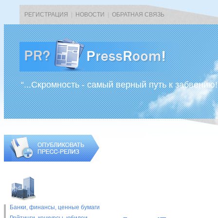
РЕГИСТРАЦИЯ
|
НОВОСТИ
|
ОБРАТНАЯ СВЯЗЬ
“...Скромность - самый верный путь к забвению!
Банки, финансы, ценные бумаги