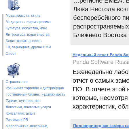
…регионе EMEA. В
Люка Нестола возг
Мода, красота, стиль
бесперебойного пи
Медицина и фармацевтика
распространяемых 
Культура, искусство, кино
Ближнего Востока 
Литература, издательства
Благотворительность
ТВ, периодика, другие СМИ
Спорт
Недельный отчет Panda Sof
Panda Software Russ
Еженедельно лабор
отчет о самых зам
Страхование
ПО. В отчете этой
Розничная торговля и дистрибуция
Гостиничный бизнес, недвижимость
которые, несмотря
Туризм, путешествия
характеристик, об
Логистика, почтовые услуги
Консалтинг, аудит
Реклама и PR
Полноприводная камера на
Мероприятия, вечеринки,