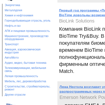
Энергетика
Первый год программы «По
Металлургия
BioTime довольны возмож
Химия и нефтехимия
BioLink Solutions
Горнодобывающая отрасль, уголь
Нефть и газ
Компания BioLink 
АПК и пищевая промышленность
BioTime Try&Buy. 
Машиностроение, производство
оборудования
покупателям биом
Транспорт
временем BioTime 
Авиация, аэрокосмическая
индустрия
полнофункциональн
Авто/Мото
Аудио, видео, бытовая техника
фирменным оптичес
Телекоммуникации, мобильная
Match.
связь
Легкая промышленность
Мебель, лес, деревообработка
Строительство, стройматериалы,
Люка Нестола возглавит уп
ремонт
распространяемых через п
Другие отрасли
Emerson Network Po