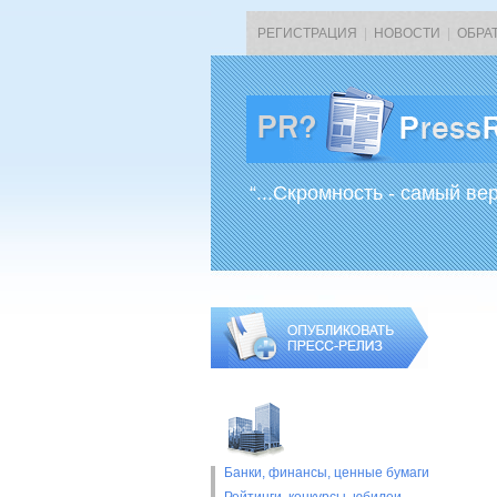
РЕГИСТРАЦИЯ
|
НОВОСТИ
|
ОБРА
“...Скромность - самый ве
Банки, финансы, ценные бумаги