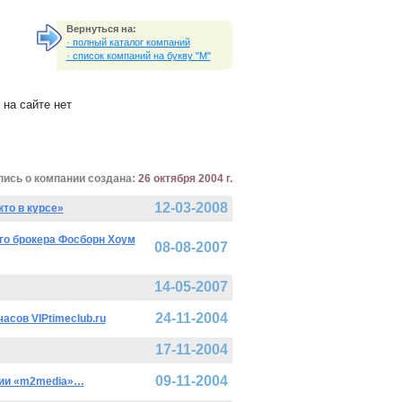
Вернуться на:
· полный каталог компаний
· список компаний на букву "M"
на сайте нет
пись о компании создана:
26 октября 2004 г.
12-03-2008
то в курсе»
го брокера Фосборн Хоум
08-08-2007
14-05-2007
24-11-2004
сов VIPtimeclub.ru
17-11-2004
09-11-2004
нии «m2media»…