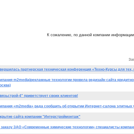
К сожалению, по данной компании информации 
За
вершилась партнерская техническая конференция «Техно-Курсы для тех, к
мпания m2media|рекламные технологии провела редизайн сайта кредитно
осква)
вязьстрой-4" приветствует своих клиентов!
мпания «m2media» рада сообщить об открытии Интернет-салона элитных ча
крытие сайта компании "Интерстроймонтаж"
 заказу ЗАО «Современные химические технологии» специалисты компа