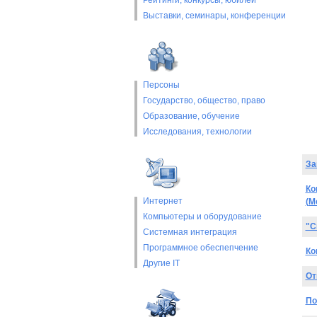
Рейтинги, конкурсы, юбилеи
Выставки, cеминары, конференции
Персоны
Государство, общество, право
Образование, обучение
Исследования, технологии
За
Ко
Интернет
(М
Компьютеры и оборудование
"С
Системная интеграция
Программное обеспепчение
Ко
Другие IT
От
По