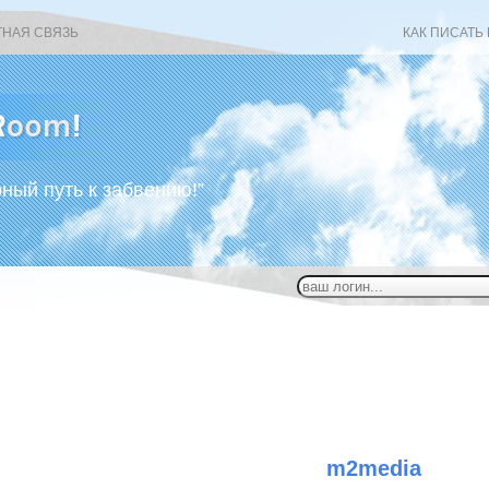
ТНАЯ СВЯЗЬ
КАК ПИСАТЬ
рный путь к забвению!”
m2media