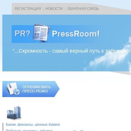
РЕГИСТРАЦИЯ
|
НОВОСТИ
|
ОБРАТНАЯ СВЯЗЬ
“...Скромность - самый верный путь к забвению!
Банки, финансы, ценные бумаги