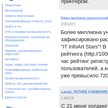
принтером.
Энергетика
Металлургия
Химия и нефтехимия
Один миллион посетителей
Горнодобывающая отрасль, уголь
InfoArt
Нефть и газ
Более миллиона ун
АПК и пищевая промышленность
Машиностроение, производство
зафиксировано рас
оборудования
"IT InfoArt Stars"
Транспорт
Авиация, аэрокосмическая
рейтинга (http://1
индустрия
Авто/Мото
час рейтинг регист
Аудио, видео, бытовая техника
пользователей, а к
Телекоммуникации, мобильная
связь
уже превысило 720
Легкая промышленность
Мебель, лес, деревообработка
Строительство, стройматериалы,
Lanck: ЛЕТНЕЕ СНИЖЕНИЕ
ремонт
Lanck
Другие отрасли
С 21 июня холдинг