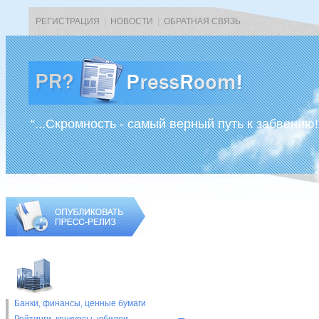
РЕГИСТРАЦИЯ
|
НОВОСТИ
|
ОБРАТНАЯ СВЯЗЬ
“...Скромность - самый верный путь к забвению!
Банки, финансы, ценные бумаги