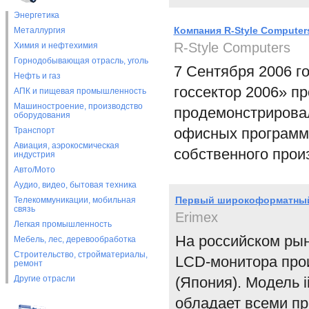
Энергетика
Компания R-Style Computer
Металлургия
R-Style Computers
Химия и нефтехимия
Горнодобывающая отрасль, уголь
7 Сентября 2006 г
Нефть и газ
госсектор 2006» п
АПК и пищевая промышленность
Машиностроение, производство
продемонстрировал
оборудования
офисных программ M
Транспорт
Авиация, аэрокосмическая
собственного прои
индустрия
Авто/Мото
Аудио, видео, бытовая техника
Первый широкоформатный 
Телекоммуникации, мобильная
связь
Erimex
Легкая промышленность
На российском ры
Мебель, лес, деревообработка
Строительство, стройматериалы,
LCD-монитора прои
ремонт
Другие отрасли
(Япония). Модель 
обладает всеми п