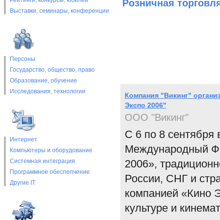
Рейтинги, конкурсы, юбилеи
Розничная торговл
Выставки, cеминары, конференции
Персоны
Государство, общество, право
Образование, обучение
Исследования, технологии
Компания "Викинг" органи
Экспо 2006"
ООО "Викинг"
С 6 по 8 сентября
Интернет
Международный Фо
Компьютеры и оборудование
Системная интеграция
2006», традицион
Программное обеспепчение
России, СНГ и стр
Другие IT
компанией «Кино Э
культуре и кинема