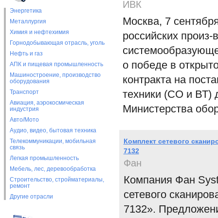
ИВК
Энергетика
Москва, 7 сентября
Металлургия
Химия и нефтехимия
российских произ-
Горнодобывающая отрасль, уголь
системообразующе
Нефть и газ
о победе в открыт
АПК и пищевая промышленность
Машиностроение, производство
контракта на пост
оборудования
техники (СО и ВТ)
Транспорт
Авиация, аэрокосмическая
Министерства обо
индустрия
Авто/Мото
Аудио, видео, бытовая техника
Комплект сетевого сканир
Телекоммуникации, мобильная
связь
7132
Легкая промышленность
Фан
Мебель, лес, деревообработка
Компания Фан Sys
Строительство, стройматериалы,
ремонт
сетевого сканиров
Другие отрасли
7132». Предложени