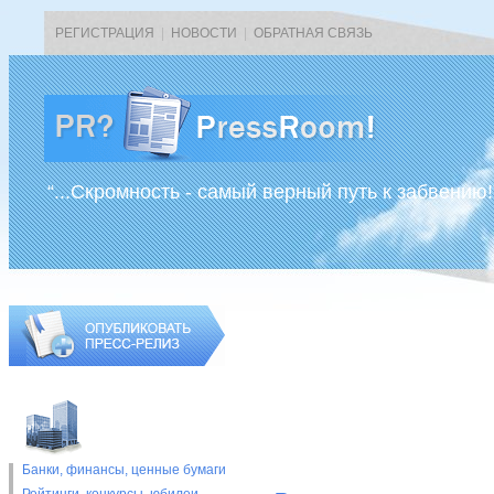
РЕГИСТРАЦИЯ
|
НОВОСТИ
|
ОБРАТНАЯ СВЯЗЬ
“...Скромность - самый верный путь к забвению!
Банки, финансы, ценные бумаги