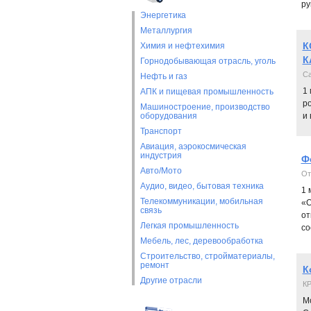
ру
Энергетика
Металлургия
К
Химия и нефтехимия
К
Горнодобывающая отрасль, уголь
C
Нефть и газ
1 
АПК и пищевая промышленность
р
Машиностроение, производство
оборудования
и 
Транспорт
Авиация, аэрокосмическая
индустрия
Ф
Авто/Мото
От
Аудио, видео, бытовая техника
1 
Телекоммуникации, мобильная
«О
связь
от
Легкая промышленность
со
Мебель, лес, деревообработка
Строительство, стройматериалы,
ремонт
К
Другие отрасли
К
М