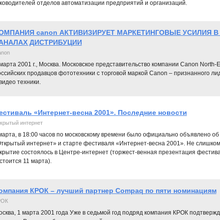
ководителей отделов автоматизации предприятий и организаций.
ОМПАНИЯ canon АКТИВИЗИРУЕТ МАРКЕТИНГОВЫЕ УСИЛИЯ В
АНАЛАХ ДИСТРИБУЦИИ
anon
марта 2001 г., Москва. Московское представительство компании Canon North-E
оссийских продавцов фототехники с торговой маркой Canon – признанного ли
видео техники.
естиваль «Интернет-весна 2001». Последние новости
крытый интернет
марта, в 18:00 часов по московскому времени было официально объявлено о
ткрытый интернет» и старте фестиваля «Интернет-весна 2001». Не слишком
крытие состоялось в Центре-интернет (торжест-венная презентация фестива
стоится 11 марта).
омпания КРОК – лучший партнер Compaq по пяти номинациям
РОК
осква, 1 марта 2001 года Уже в седьмой год подряд компания КРОК подтвер