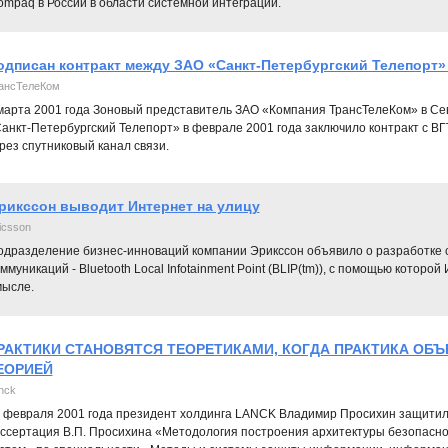
mpaq в России в области системной интеграции.
одписан контракт между ЗАО «Санкт-Петербургский Телепорт»
ансТелеКом
марта 2001 года Зоновый представитель ЗАО «Компания ТрансТелеКом» в Се
анкт-Петербургский Телепорт» в феврале 2001 года заключило контракт с В
рез спутниковый канал связи.
рикссон выводит Интернет на улицу
icsson
одразделение бизнес-инноваций компании Эрикссон объявило о разработке
ммуникаций - Bluetooth Local Infotainment Point (BLIP(tm)), с помощью которо
мысле.
РАКТИКИ СТАНОВЯТСЯ ТЕОРЕТИКАМИ, КОГДА ПРАКТИКА ОБЪ
ЕОРИЕЙ
nck
 февраля 2001 года президент холдинга LANCK Владимир Просихин защитил
ссертация В.П. Просихина «Методология построения архитектуры безопасн