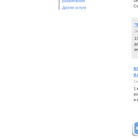
си
развлечения
Са
Другие услуги
“
Эв
1
д
и
К
К
Ca
1 
ро
и 