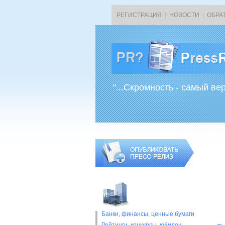
РЕГИСТРАЦИЯ
|
НОВОСТИ
|
ОБРА
“...Скромность - самый ве
Банки, финансы, ценные бумаги