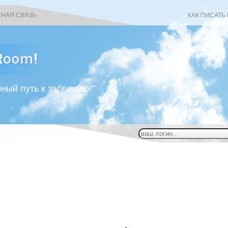
ТНАЯ СВЯЗЬ
КАК ПИСАТЬ
рный путь к забвению!”