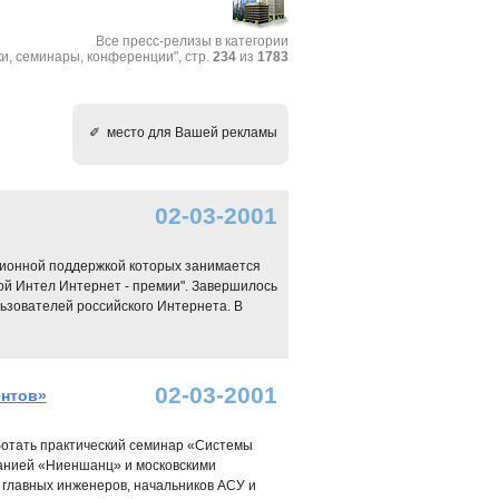
Все пресс-релизы в категории
и, cеминары, конференции", стр.
234
из
1783
✐ место для Вашей рекламы
02-03-2001
тиционной поддержкой которых занимается
ой Интел Интернет - премии". Завершилось
ьзователей российского Интернета. В
02-03-2001
ентов»
ботать практический семинар «Системы
панией «Ниеншанц» и московскими
главных инженеров, начальников АСУ и