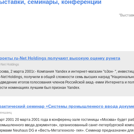
ыставки, cеминары, конференции
"Выставк
роеты ru-Net Holdings получают высокую оценку рунета
-Net Holdings
сква, 2 марта 2001г.- Компания Yandex и интернет-магазин "оЗон- ", инвес
-Net Holdings, получили в общей сложности семь высших наград "Национальн
дведение итогов голосования членов Российской акад- емии Интернета и пол
ести номинациях лучшим был признан Yandex.
рактический семинар «Системы промышленного ввода докум
еншанц
рт 2001 20 марта 2001 года в конференц-зале гостиницы «Москва» будет ра
омышленного ввода документов», организованный санкт-петербургской ком
рмами Neuhaus DG и «Весть-Метатехноло- гия». Семинар предназначен для 