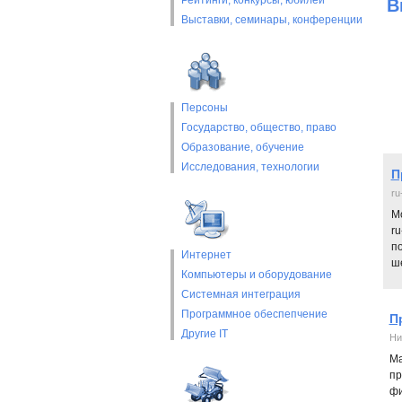
Рейтинги, конкурсы, юбилеи
В
Выставки, cеминары, конференции
Персоны
Государство, общество, право
Образование, обучение
Исследования, технологии
П
ru
Мо
ru
по
Интернет
ш
Компьютеры и оборудование
Системная интеграция
Программное обеспепчение
П
Другие IT
Ни
Ма
пр
фи