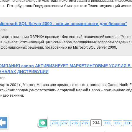
стем» по специальности «Методы и системы защиты информации, информац
нкт-Петербургском Государственном Университете Телекоммуникаций имени
Microsoft SQL Server 2000 - новые возможности для бизнеса”
рика
3 марта компания ЭВРИКА проводит бесплатный технический семинар “Microso
ля бизнеса”, открывающий цикл семинаров, посвященных вопросам создания
нформационных решений, построенных на Microsoft SQL Server 2000.
ОМПАНИЯ canon АКТИВИЗИРУЕТ МАРКЕТИНГОВЫЕ УСИЛИЯ В
АНАЛАХ ДИСТРИБУЦИИ
non
марта 2001 г., Москва. Московское представительство компании Canon North-E
ссийских продавцов фототехники с торговой маркой Canon – признанного ли
видео техники.
234
238
237
236
235
233
232
231