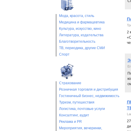
Co
Мода, красота, стиль
П
Медицина и фармацевтика
Тр
Культура, искусство, кино
2 
Литература, издательства
«С
Благотворительность
че
ТВ, периодика, другие СМИ
Спорт
Э
Er
П
ко
Страхование
с
Розничная торговля и дистрибуция
Гостиничный бизнес, недвижимость
П
Туризм, путешествия
Т
Логистика, почтовые услуги
La
Консалтинг, аудит
27
Реклама и PR
ди
Мероприятия, вечеринки,