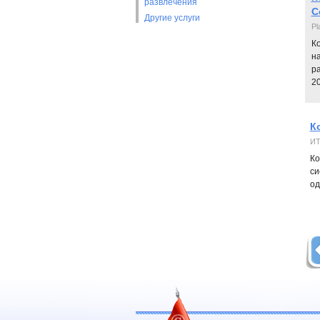
развлечения
C
Другие услуги
Pl
К
н
р
20
К
ИТ
Ко
си
од