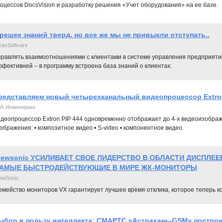
оцессов DocsVision и разработку решения «Учет оборудования» на ее базе.
решек знаний тверд, но все же мы не привыкли отступать..
raxSoftvare
правлять взаимоотношениями с клиентами в системе управления предприятием
фективней – в программу встроена база знаний о клиентах.
редставляем новый четырехканальный видеопроцессор Extron
А-Инжиниринг
деопроцессор Extron PIP 444 одновременно отображает до 4-х видеоизображ
ображения: • композитное видео • S-video • компонентное видео.
iewsonic УСИЛИВАЕТ СВОЕ ЛИДЕРСТВО В ОБЛАСТИ ДИСПЛЕЕ
АМЫЕ БЫСТРОДЕЙСТВУЮЩИЕ В МИРЕ ЖК-МОНИТОРЫ
ewSonic
мейство мониторов VX гарантирует лучшее время отклика, которое теперь ко
ыбор в пользу интеллекта: СМАРТС «Астрахань-GSM» постро