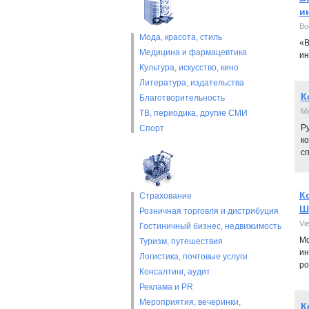
и
Во
Мода, красота, стиль
«В
Медицина и фармацевтика
ин
Культура, искусство, кино
Литература, издательства
К
Благотворительность
Mi
ТВ, периодика, другие СМИ
Р
Спорт
ко
с
К
Страхование
Ш
Розничная торговля и дистрибуция
Vi
Гостиничный бизнес, недвижимость
Мо
Туризм, путешествия
ин
Логистика, почтовые услуги
ро
Консалтинг, аудит
Реклама и PR
Мероприятия, вечеринки,
К