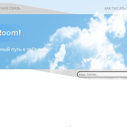
ТНАЯ СВЯЗЬ
КАК ПИСАТЬ
рный путь к забвению!”