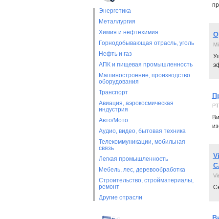
пр
Энергетика
Металлургия
Химия и нефтехимия
О
Горнодобывающая отрасль, уголь
Mi
Нефть и газ
У
АПК и пищевая промышленность
эф
Машиностроение, производство
оборудования
Транспорт
П
Авиация, аэрокосмическая
РТ
индустрия
Ви
Авто/Мото
из
Аудио, видео, бытовая техника
Телекоммуникации, мобильная
связь
V
Легкая промышленность
С
Мебель, лес, деревообработка
Vi
Строительство, стройматериалы,
ремонт
Се
Другие отрасли
В