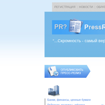
РЕГИСТРАЦИЯ
|
НОВОСТИ
|
ОБРА
“...Скромность - самый ве
Банки, финансы, ценные бумаги