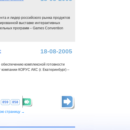
нта и лидер российского рынка продуктов
ированной выставке интерактивных
ельных программ – Games Convention
18-08-2005
С
о обеспечению комплексной готовности
r компании КОРУС АКС (г. Екатеринбург) –
859
858
юю страницу →