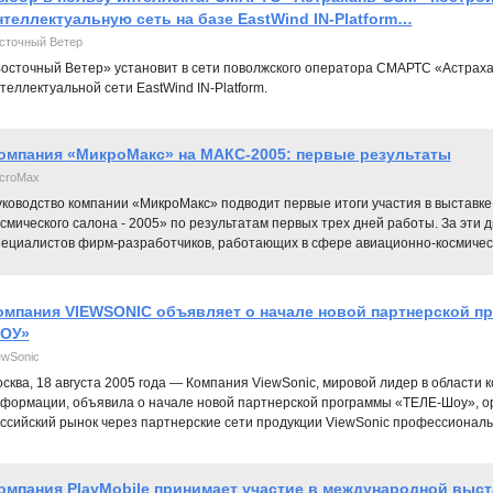
нтеллектуальную сеть на базе EastWind IN-Platform…
сточный Ветер
осточный Ветер» установит в сети поволжского оператора СМАРТС «Астрах
теллектуальной сети EastWind IN-Platform.
омпания «МикроМакс» на МАКС-2005: первые результаты
croMax
уководство компании «МикроМакс» подводит первые итоги участия в выставк
смического салона - 2005» по результатам первых трех дней работы. За эти 
пециалистов фирм-разработчиков, работающих в сфере авиационно-космичес
омпания VIEWSONIC объявляет о начале новой партнерской п
ОУ»
ewSonic
сква, 18 августа 2005 года — Компания ViewSonic, мировой лидер в области
формации, объявила о начале новой партнерской программы «ТЕЛЕ-Шоу», о
ссийский рынок через партнерские сети продукции ViewSonic профессиональ
омпания PlayMobile принимает участие в международной выс