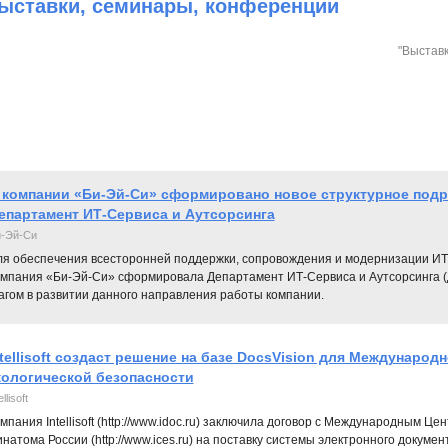
ыставки, cеминары, конференции
"Выставк
 компании «Би-Эй-Си» сформировано новое структурное подр
епартамент ИТ-Сервиса и Аутсорсинга
-Эй-Си
ля обеспечения всесторонней поддержки, сопровождения и модернизации ИТ-
омпания «Би-Эй-Си» сформировала Департамент ИТ-Сервиса и Аутсорсинга (
агом в развитии данного направления работы компании.
ntellisoft создаст решение на базе DocsVision для Международ
кологической безопасности
ellisoft
мпания Intellisoft (http://www.idoc.ru) заключила договор с Международным Ц
натома России (http://www.ices.ru) на поставку системы электронного докуме