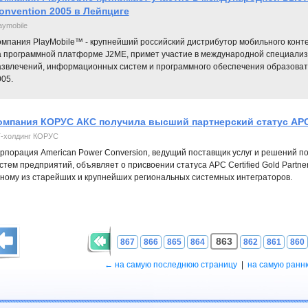
onvention 2005 в Лейпциге
aymobile
омпания PlayMobile™ - крупнейший российский дистрибутор мобильного конте
а программной платформе J2ME, примет участие в международной специализ
азвлечений, информационных систем и программного обеспечения образоват
05.
омпания КОРУС АКС получила высший партнерский статус АР
-холдинг КОРУС
рпорация American Power Conversion, ведущий поставщик услуг и решений п
стем предприятий, объявляет о присвоении статуса APC Certified Gold Partne
ному из старейших и крупнейших региональных системных интеграторов.
863
867
866
865
864
862
861
860
← на самую последнюю страницу
|
на самую ранн