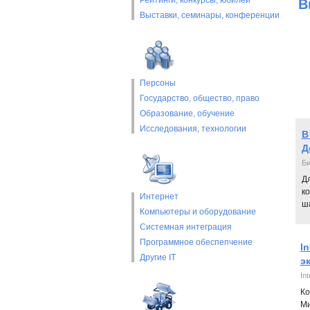
Рейтинги, конкурсы, юбилеи
В
Выставки, cеминары, конференции
Персоны
Государство, общество, право
Образование, обучение
Исследования, технологии
В
Д
Би
Д
к
Интернет
ш
Компьютеры и оборудование
Системная интеграция
Программное обеспепчение
I
Другие IT
э
Int
Ко
Ми