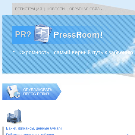
РЕГИСТРАЦИЯ
|
НОВОСТИ
|
ОБРАТНАЯ СВЯЗЬ
“...Скромность - самый верный путь к забвению!
Банки, финансы, ценные бумаги