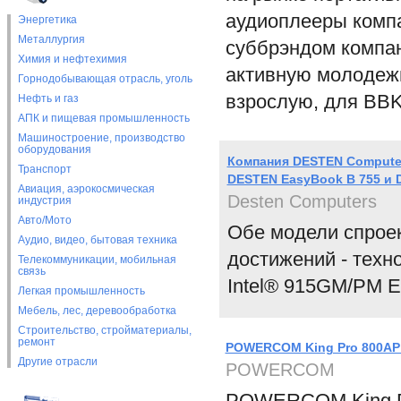
аудиоплееры комп
Энергетика
Металлургия
суббрэндом компан
Химия и нефтехимия
активную молодеж
Горнодобывающая отрасль, уголь
взрослую, для BBK 
Нефть и газ
АПК и пищевая промышленность
Машиностроение, производство
оборудования
Компания DESTEN Compute
Транспорт
DESTEN EasyBook B 755 и 
Авиация, аэрокосмическая
Desten Computers
индустрия
Авто/Мото
Обе модели спрое
Аудио, видео, бытовая техника
достижений - техн
Телекоммуникации, мобильная
связь
Intel® 915GM/PM E
Легкая промышленность
Мебель, лес, деревообработка
Строительство, стройматериалы,
ремонт
POWERCOM King Pro 800AP 
Другие отрасли
POWERCOM
POWERCOM King Pr