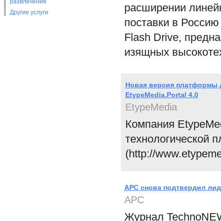
развлечения
расширении линейк
Другие услуги
поставки в Россию 
Flash Drive, предн
изящных высокот
Новая версия платформы 
EtypeMedia.Portal 4.0
EtypeMedia
Компания EtypeMed
технологической п
(http://www.etypeme
АРС снова подтвердил лид
APC
Журнал TechnoNEW