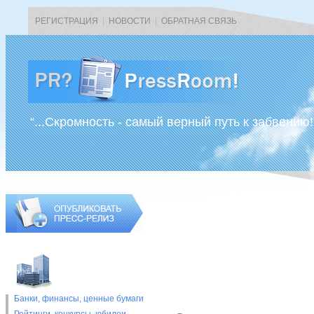
РЕГИСТРАЦИЯ
|
НОВОСТИ
|
ОБРАТНАЯ СВЯЗЬ
“...Скромность - самый верный путь к забвению!
Банки, финансы, ценные бумаги