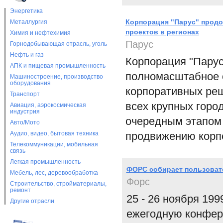
Энергетика
Корпорация "Парус" продо
Металлургия
проектов в регионах
Химия и нефтехимия
Парус
Горнодобывающая отрасль, уголь
Нефть и газ
Корпорация "Парус
АПК и пищевая промышленность
полномасштабное 
Машиностроение, производство
оборудования
корпоративных реш
Транспорт
всех крупных горо
Авиация, аэрокосмическая
индустрия
очередным этапом 
Авто/Мото
Аудио, видео, бытовая техника
продвижению корпо
Телекоммуникации, мобильная
связь
Легкая промышленность
ФОРС собирает пользоват
Мебель, лес, деревообработка
Форс
Строительство, стройматериалы,
ремонт
25 - 26 ноября 19
Другие отрасли
ежегодную конфер