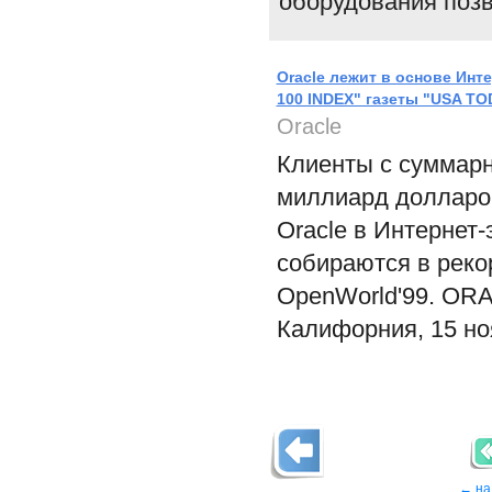
оборудования поз
Oracle лежит в основе Инт
100 INDEX" газеты "USA TO
Oracle
Клиенты с суммар
миллиард долларов
Oracle в Интернет-
собираются в реко
OpenWorld'99. O
Калифорния, 15 но
← на