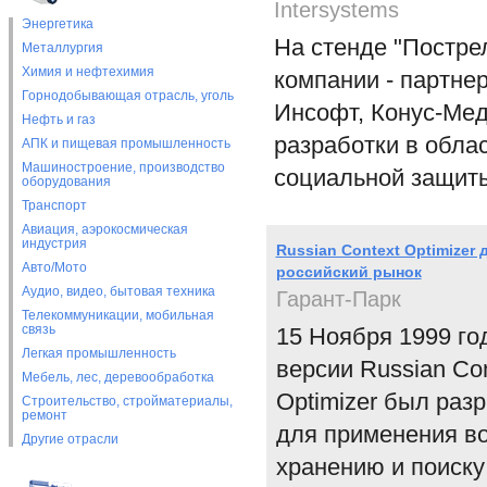
Intersystems
Энергетика
На стенде "Постре
Металлургия
Химия и нефтехимия
компании - партнер
Горнодобывающая отрасль, уголь
Инсофт, Конус-Мед
Нефть и газ
разработки в обла
АПК и пищевая промышленность
Машиностроение, производство
социальной защиты
оборудования
Транспорт
Авиация, аэрокосмическая
индустрия
Russian Context Optimizer 
Авто/Мото
российский рынок
Аудио, видео, бытовая техника
Гарант-Парк
Телекоммуникации, мобильная
связь
15 Ноября 1999 го
Легкая промышленность
версии Russian Con
Мебель, лес, деревообработка
Optimizer был раз
Строительство, стройматериалы,
ремонт
для применения в
Другие отрасли
хранению и поиску