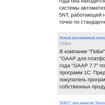
года она находитс
системы автоматиз
5NT, работающей н
точно по стандарт
Новый программный проду
ПиБи
В компании "ПиБи"
"GAAP для платфор
года "GAAP 7.7" п
программ 1С: Пред
покупатель програ
собственных проду
"БЭСТ" под защитой "Doct