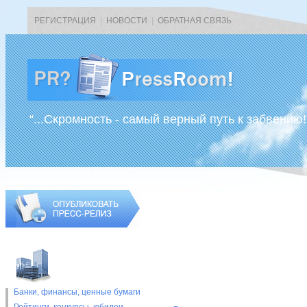
РЕГИСТРАЦИЯ
|
НОВОСТИ
|
ОБРАТНАЯ СВЯЗЬ
“...Скромность - самый верный путь к забвению!
Банки, финансы, ценные бумаги