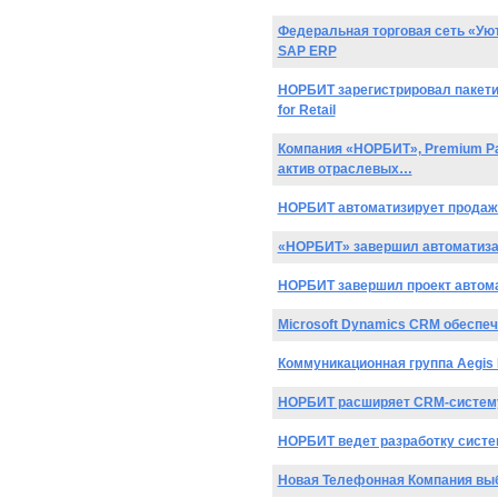
Федеральная торговая сеть «Уют
SAP ERP
НОРБИТ зарегистрировал пакети
for Retail
Компания «НОРБИТ», Premium Par
актив отраслевых…
НОРБИТ автоматизирует продажи
«НОРБИТ» завершил автоматизац
НОРБИТ завершил проект автома
Microsoft Dynamics CRM обеспе
Коммуникационная группа Aegis
НОРБИТ расширяет CRM-систему
НОРБИТ ведет разработку систе
Новая Телефонная Компания вы