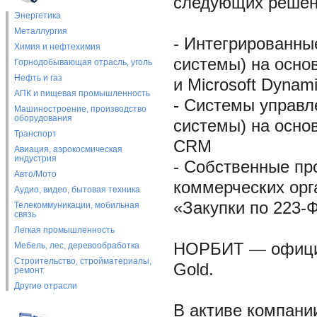
следующих решен
Энергетика
Металлургия
- Интегрированны
Химия и нефтехимия
системы) на осно
Горнодобывающая отрасль, уголь
Нефть и газ
и Microsoft Dynam
АПК и пищевая промышленность
- Системы управл
Машиностроение, производство
оборудования
системы) на осно
Транспорт
CRM
Авиация, аэрокосмическая
индустрия
- Собственные пр
Авто/Мото
коммерческих орг
Аудио, видео, бытовая техника
«Закупки по 223-Ф
Телекоммуникации, мобильная
связь
Легкая промышленность
НОРБИТ — официа
Мебель, лес, деревообработка
Строительство, стройматериалы,
Gold.
ремонт
Другие отрасли
В активе компани