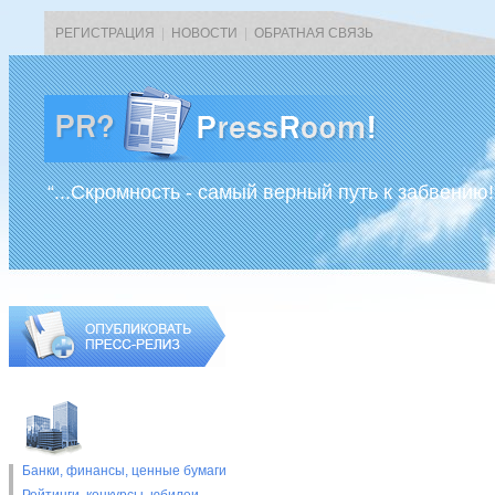
РЕГИСТРАЦИЯ
|
НОВОСТИ
|
ОБРАТНАЯ СВЯЗЬ
“...Скромность - самый верный путь к забвению!
Банки, финансы, ценные бумаги