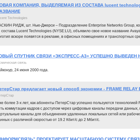
ОВАЯ КОМПАНИЯ, ВЫДЕЛЯЕМАЯ ИЗ СОСТАВА lucent technolog
АЗВАНИЕ
cent Technologies
АСКИН РИДЖ, шт. Нью-Джерси – Подразделение Enterprise Networks Group, к
 состава Lucent Technologies (NYSE:LU), объявило свое новое название Avaya
оготип вскоре появятся в рекламе, в офисных помещениях и транспортных ср
ОВЫЙ СПУТНИК СВЯЗИ «ЭКСПРЕСС-А3» УСПЕШНО ВЫВЕДЕН 
смическая связь
йконур, 24 июня 2000 года.
етерСтар предлагает новый способ экономии - FRAME RELAY 
терСтар
е более 3-х лет, как абоненты ПетерСтар успешно пользуются технологией F
еть коммутации кадров с доступом через цифровые каналы передачи данных, 
иртуальные каналы для объединения удаленных локальных сетей или рабочих
нных с различной скоростью от 19.2 Кбит/с до 2 Мбит/с.
ИНФОРМСВЯЗЬ” ПРОЕКТИРУЕТ МАСШТАБНУЮ СИСТЕМУ СВЯЗ