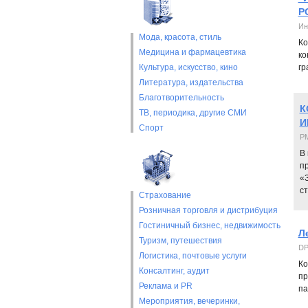
Р
Ин
Мода, красота, стиль
Ко
Медицина и фармацевтика
ко
Культура, искусство, кино
гр
Литература, издательства
Благотворительность
К
ТВ, периодика, другие СМИ
И
Спорт
РМ
В 
п
«З
с
Страхование
Розничная торговля и дистрибуция
Гостиничный бизнес, недвижимость
Л
Туризм, путешествия
DP
Логистика, почтовые услуги
Ко
Консалтинг, аудит
пр
Реклама и PR
па
Мероприятия, вечеринки,