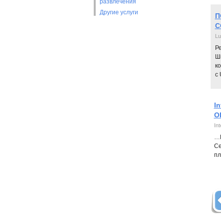
развлечения
Другие услуги
П
С
Lu
Ре
Ш
ко
с
I
О
Int
…Б
Се
пл