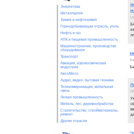
Н
Энергетика
Н
Металлургия
Lu
Химия и нефтехимия
Б
Горнодобывающая отрасль, уголь
из
Нефть и газ
л
АПК и пищевая промышленность
Машиностроение, производство
оборудования
Н
Транспорт
Ко
Авиация, аэрокосмическая
индустрия
Ба
Авто/Мото
Аудио, видео, бытовая техника
П
Телекоммуникации, мобильная
связь
Пе
Легкая промышленность
Уж
Мебель, лес, деревообработка
с
в
Строительство, стройматериалы,
ремонт
да
Другие отрасли
“