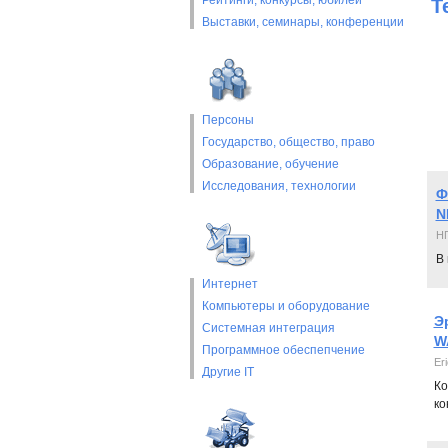
Рейтинги, конкурсы, юбилеи
Т
Выставки, cеминары, конференции
Персоны
Государство, общество, право
Образование, обучение
Исследования, технологии
Ф
N
НП
В 
Интернет
Компьютеры и оборудование
Э
Системная интеграция
W
Программное обеспепчение
Er
Другие IT
Ко
ко