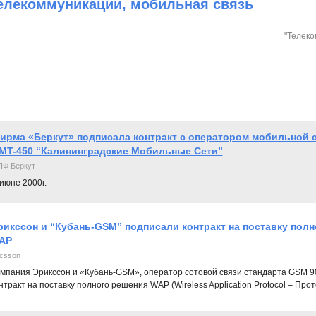
елекоммуникации, мобильная связь
"Телеко
ирма «Беркут» подписала контракт с оператором мобильной с
MT-450 “Калининградские Мобильные Сети”
Ф Беркут
июне 2000г.
рикссон и “Кубань-GSM” подписали контракт на поставку пол
AP
icsson
мпания Эрикссон и «Кубань-GSM», оператор сотовой связи стандарта GSM 90
нтракт на поставку полного решения WAP (Wireless Application Protocol – Пр