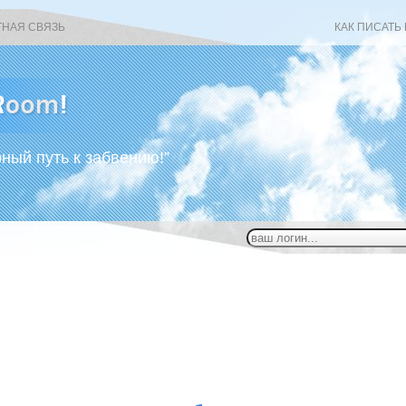
ТНАЯ СВЯЗЬ
КАК ПИСАТЬ
рный путь к забвению!”