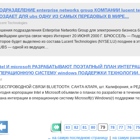
ОДРАЗДЕЛЕНИЕ enterprise networks group КОМПАНИИ lucent te
ОЗДАЕТ ДЛЯ ubs ОДНУ ИЗ САМЫХ ПЕРЕДОВЫХ В МИРЕ…
cent Technologies
шения подразделения Enterprise Networks Group для электронного бизнеса 
вейцарии центра связи через Интернет 20 ИЮНЯ 2000 Г. БРЮССЕЛЬ — Подраз
торое будет выделено из состава Lucent Technologies (NYSE:LU) позднее в э
 UBS — одной из ведущих…
ntel И microsoft РАЗРАБАТЫВАЮТ ПОЭТАПНЫЙ ПЛАН ИНТЕГРА
ПЕРАЦИОННУЮ СИСТЕМУ windows ПОДДЕРЖКИ ТЕХНОЛОГИИ
el
ЕСПРОВОДНОЙ СВЯЗИ BLUETOOTH. САНТА-КЛАРА, шт. Калифорния, и РЕДМОН
годня корпорации Intel и Microsoft объявили о планах по разработке в течени
ана интеграции в операционную систему Microsoft(r) Windows(r) поддержки те
79
83
82
81
80
78
77
76
75
← на самую последнюю страницу
|
на самую ранн