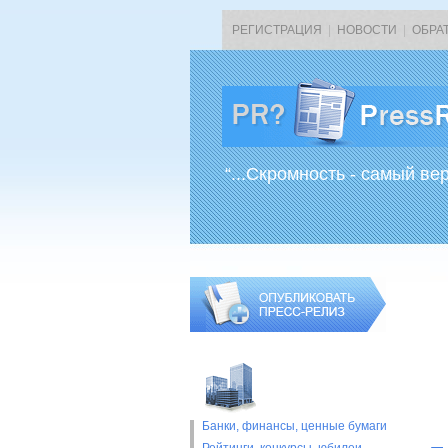
РЕГИСТРАЦИЯ
|
НОВОСТИ
|
ОБРА
“...Скромность - самый ве
Банки, финансы, ценные бумаги