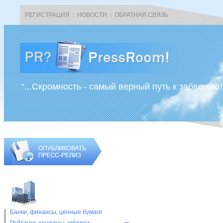
РЕГИСТРАЦИЯ
|
НОВОСТИ
|
ОБРАТНАЯ СВЯЗЬ
“...Скромность - самый верный путь к забвению!
Банки, финансы, ценные бумаги