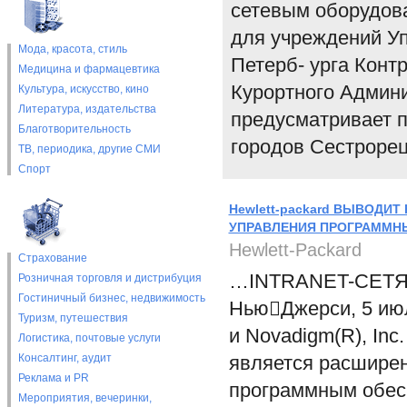
сетевым оборудов
для учреждений Уп
Мода, красота, стиль
Петерб- урга Кон
Медицина и фармацевтика
Курортного Админи
Культура, искусство, кино
Литература, издательства
предусматривает п
Благотворительность
городов Сестрорец
ТВ, периодика, другие СМИ
Спорт
Hewlett-packard ВЫВОДИ
УПРАВЛЕНИЯ ПРОГРАММН
Hewlett-Packard
Страхование
…INTRANET-СЕТЯХ.
Розничная торговля и дистрибуция
Гостиничный бизнес, недвижимость
Нью﷓Джерси, 5 июл
Туризм, путешествия
и Novadigm(R), Inc
Логистика, почтовые услуги
Консалтинг, аудит
является расшире
Реклама и PR
программным обесп
Мероприятия, вечеринки,