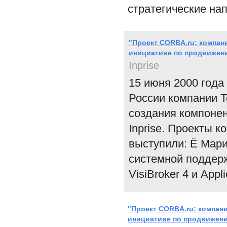
стратегические на
"Проект CORBA.ru: компани
инициативе по продвижен
Inprise
15 июня 2000 год
России компании To
создания компоне
Inprise. Проекты 
выступили: Ё Мари
системной поддерж
VisiBroker 4 и Appl
"Проект CORBA.ru: компани
инициативе по продвижен