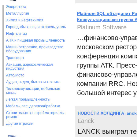
Энергетика
Platinum SQL объединит Р
Металлургия
Консультационная группа 
Химия и нефтехимия
Platinum Software
Горнодобывающая отрасль, уголь
Нефть и газ
…финансово-управ
АПК и пищевая промышленность
московском рестор
Машиностроение, производство
оборудования
конференция компа
Транспорт
группы АТК. Прес
Авиация, аэрокосмическая
индустрия
финансово-управле
Авто/Мото
Аудио, видео, бытовая техника
компании RRC. Нес
Телекоммуникации, мобильная
большой интерес 
связь
Легкая промышленность
Мебель, лес, деревообработка
Строительство, стройматериалы,
НОВОСТИ ХОЛДИНГА lanck
ремонт
Lanck
Другие отрасли
LANCK выиграл тен