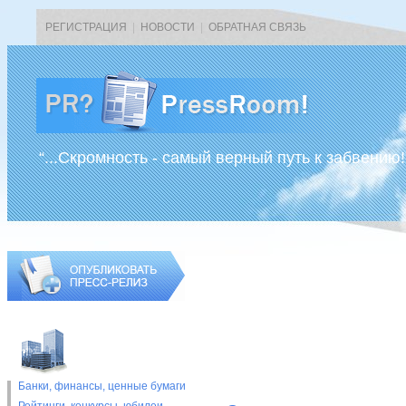
РЕГИСТРАЦИЯ
|
НОВОСТИ
|
ОБРАТНАЯ СВЯЗЬ
“...Скромность - самый верный путь к забвению!
Банки, финансы, ценные бумаги