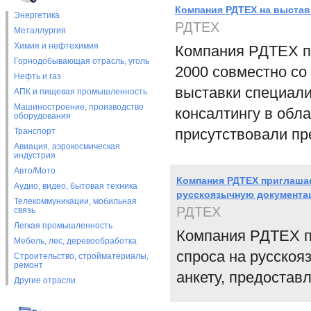
Компания РДТЕХ на выстав
Энергетика
РДТЕХ
Металлургия
Химия и нефтехимия
Компания РДТЕХ п
Горнодобывающая отрасль, уголь
2000 совместно со
Нефть и газ
выставки специал
АПК и пищевая промышленность
Машиностроение, производство
консалтингу в обл
оборудования
присутствовали пр
Транспорт
Авиация, аэрокосмическая
индустрия
Авто/Мото
Компания РДТЕХ приглашае
Аудио, видео, бытовая техника
русскоязычную документа
Телекоммуникации, мобильная
РДТЕХ
связь
Легкая промышленность
Компания РДТЕХ п
Мебель, лес, деревообработка
спроса на русскоя
Строительство, стройматериалы,
ремонт
анкету, предостав
Другие отрасли