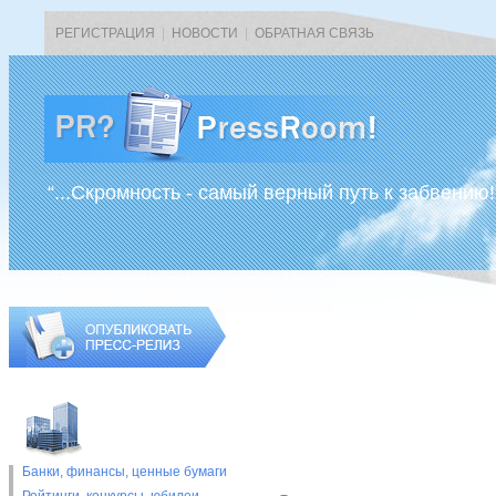
РЕГИСТРАЦИЯ
|
НОВОСТИ
|
ОБРАТНАЯ СВЯЗЬ
“...Скромность - самый верный путь к забвению!
Банки, финансы, ценные бумаги